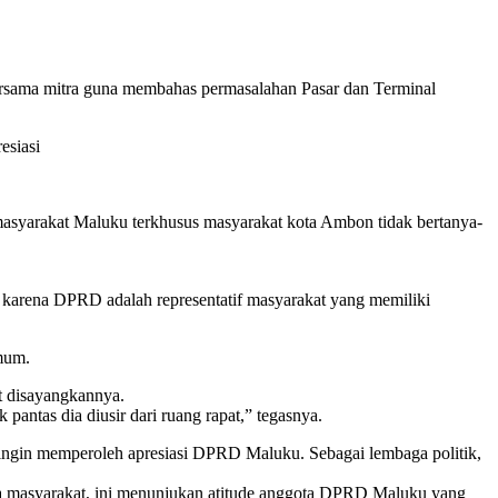
sama mitra guna membahas permasalahan Pasar dan Terminal
esiasi
 masyarakat Maluku terkhusus masyarakat kota Ambon tidak bertanya-
p karena DPRD adalah representatif masyarakat yang memiliki
umum.
t disayangkannya.
antas dia diusir dari ruang rapat,” tegasnya.
 ingin memperoleh apresiasi DPRD Maluku. Sebagai lembaga politik,
da masyarakat, ini menunjukan atitude anggota DPRD Maluku yang