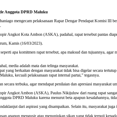
tude Anggota DPRD Maluku
niago mengecam pelaksanaan Rapar Dengar Pendapat Komisi III ber
.
Sopir Angkot Kota Ambon (ASKA), padahal, rapat tersebut pantas diapr
trum, Kamis (16/03/2023).
seperti apa komitmen rapat tersebut, apa maksud dan tujuannya, agar
adahal, media adalah mata dan telinga masyarakat.
at yang berkaitan dengan masyarakat tidak bisa digelar secara tertutu
luku, kecuali pelaksanaan rapat internal partai,” tegasnya.
n secara terbuka, agar mendapat penilaian dan apresiasi masyarakat 
 Sopir Angkot Ambon (ASKA), Paulus Nikijuluw dari ruang rapat sanga
anggota DPRD Maluku karena menurut beta apapun kesalahannya, tidak p
aklanjut dari aspirasi yang disampaikan. Selain itu, masyarakat juga
san apapun mengusir atau menunjukan sikap yang tidak terpuji kepa