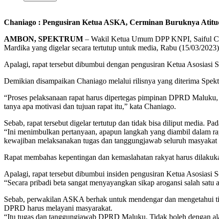
Chaniago : Pengusiran Ketua ASKA, Cerminan Buruknya Ati
AMBON, SPEKTRUM
– Wakil Ketua Umum DPP KNPI, Saiful Cha
Mardika yang digelar secara tertutup untuk media, Rabu (15/03/2023)
Apalagi, rapat tersebut dibumbui dengan pengusiran Ketua Asosiasi 
Demikian disampaikan Chaniago melalui rilisnya yang diterima Spek
“Proses pelaksanaan rapat harus dipertegas pimpinan DPRD Maluku, 
tanya apa motivasi dan tujuan rapat itu,” kata Chaniago.
Sebab, rapat tersebut digelar tertutup dan tidak bisa diliput media. P
“Ini menimbulkan pertanyaan, apapun langkah yang diambil dalam rap
kewajiban melaksanakan tugas dan tanggungjawab seluruh masyakat Ma
Rapat membahas kepentingan dan kemaslahatan rakyat harus dilakuka
Apalagi, rapat tersebut dibumbui insiden pengusiran Ketua Asosiasi
“Secara pribadi beta sangat menyayangkan sikap arogansi salah satu 
Sebab, perwakilan ASKA berhak untuk mendengar dan mengetahui tind
DPRD harus melayani masyarakat.
“Itu tugas dan tanggungjawab DPRD Maluku. Tidak boleh dengan ala