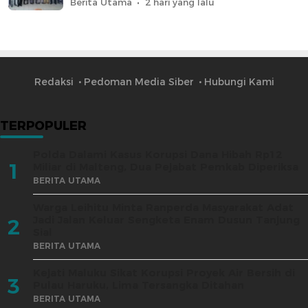
Berita Utama
2 hari yang lalu
Redaksi
Pedoman Media Siber
Hubungi Kami
TERPOPULER
Polda Dalami Kasus Korupsi Dana Hibah Rp12
1
Miliar di Malteng, Dua Pejabat Pemkab Diperiksa
BERITA UTAMA
Warga Leihitu Minta Ranperda Masyarakat Adat
Jadi Jalan Keluar Sengketa Enam Dusun Tanjung
2
Sial
BERITA UTAMA
Kejati Maluku Sikat Korupsi Proyek Air Bersih di
3
Pulau Haruku, Lima Tersangka Ditahan
BERITA UTAMA