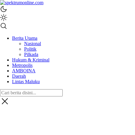
spektrumonline.com
Berita Utama
Nasional
Politik
Pilkada
Hukum & Kriminal
Metropolis
AMBOINA
Daerah
Lintas Maluku