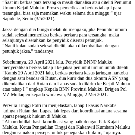
“Saat ini berkas para tersangka masih dianalisa atau diteliti Penuntut
Umum Kejati Maluku. Proses pemeriksaan berkas tahap I para
tersangka, bisa saja memakan waktu selama dua minggu,” ujar
Sapulette, Senin (3/5/2021).
Jaksa dengan dua bunga melati itu mengaku, jika Penuntut umum
sudah selesai memeriksa berkas perkara para tersangka, maka
selanjutnya diserahkan ke penyidik disertai petunjuk.
“Nanti kalau sudah selesai diteliti, akan dikembalikan dengan
petunjuk jaksa,” tandasnya.
Sebelumnya, 29 April 2021 lalu, Penyidik BNNP Maluku
menyerahkan berkas tahap I ke jaksa penuntut umum untuk diteliti.
“Kamis 29 April 2021 lalu, berkas perkara kasus jaringan narkoba
dengan satu bandar di Rutan, dua kurir dan dua oknum ASN yang
dikendalikan dari Rutan dan Lapas sudah dikirim ke Kejati Maluku
atau tahap I,” ungkap Kepala BNN Provinsi Maluku, Brigjen Pol
MZ Muttaqien kepada wartawan, Minggu, 2 Mei 2021.
Perwira Tinggi Polri ini menjelaskan, tahap I kasus Narkoba
jaringan Rutan dan Lapas, tak lepas dari koordinasi antara sesama
aparat penegak hukum di Maluku.
“Alhamdulillah hasil koordinasi yang baik dengan Pak Kajati
Maluku, Ketua Pengadilan Tinggi dan Kakanwil Kumham Maluku
dengan samakan persepsi untuk penegakkan hukum,” ujarnya.