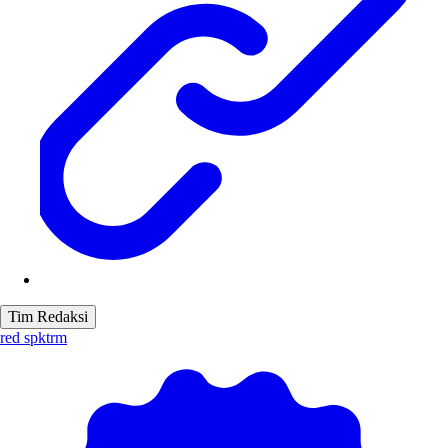
Tim Redaksi
red spktrm