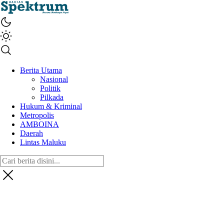
spektrumonline.com
Berita Utama
Nasional
Politik
Pilkada
Hukum & Kriminal
Metropolis
AMBOINA
Daerah
Lintas Maluku