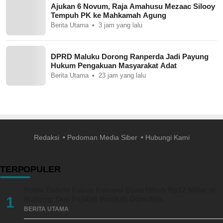
Ajukan 6 Novum, Raja Amahusu Mezaac Silooy
Tempuh PK ke Mahkamah Agung
Berita Utama
3 jam yang lalu
DPRD Maluku Dorong Ranperda Jadi Payung
Hukum Pengakuan Masyarakat Adat
Berita Utama
23 jam yang lalu
Redaksi
Pedoman Media Siber
Hubungi Kami
TERPOPULER
Polda Dalami Kasus Korupsi Dana Hibah Rp12 Miliar di
1
Malteng, Dua Pejabat Pemkab Diperiksa
BERITA UTAMA