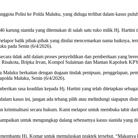
ggota Polisi ke Polda Maluku, yang diduga terlibat dalam kasus pul
 sianida yang ditemukan di salah satu ruko milik Hj. Hartini d
u melapor balik pihak-pihak yang dinilai mencemarkan nama baiknya, te
ku pada Senin (6/4/2026).
secara tidak adil dalam proses penyelidikan dan pemberitaan yang ber
Erick Risakota, Bripka Irvan, Kompol Sulaiman dan Mantan Kapolsek
da Maluku berkaitan dengan dugaan tindak penipuan, penggelapan, pem
apolda Maluku, Senin (6/4/2026).
rikan rasa keadilan kepada Hj. Hartini yang telah ditetapkan sebagai
lam kasus ini, jangan ada tebang pilih atau melindungi siapapun disini
kriminalisasi secara hukum. Kami melapor untuk membuka tabir dari k
mpaikan untuk mengungkap dalang sebenarnya kasus sianida yang did
ng membantu Hi. Komar untuk memuluskan praktek tersebut. “Makanya 