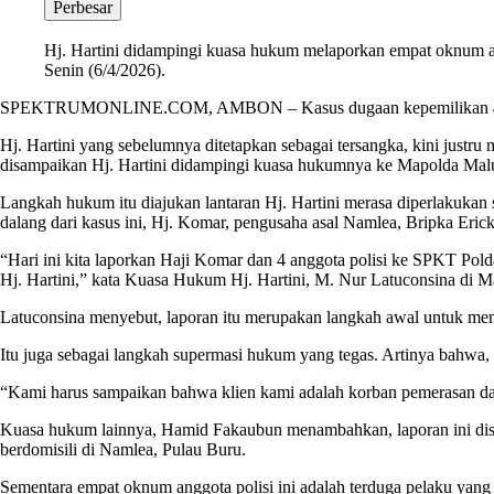
Perbesar
Hj. Hartini didampingi kuasa hukum melaporkan empat oknum an
Senin (6/4/2026).
SPEKTRUMONLINE.COM, AMBON – Kasus dugaan kepemilikan 46 karung
Hj. Hartini yang sebelumnya ditetapkan sebagai tersangka, kini justr
disampaikan Hj. Hartini didampingi kuasa hukumnya ke Mapolda Malu
Langkah hukum itu diajukan lantaran Hj. Hartini merasa diperlakukan 
dalang dari kasus ini, Hj. Komar, pengusaha asal Namlea, Bripka 
“Hari ini kita laporkan Haji Komar dan 4 anggota polisi ke SPKT Pol
Hj. Hartini,” kata Kuasa Hukum Hj. Hartini, M. Nur Latuconsina di M
Latuconsina menyebut, laporan itu merupakan langkah awal untuk membe
Itu juga sebagai langkah supermasi hukum yang tegas. Artinya bahwa, da
“Kami harus sampaikan bahwa klien kami adalah korban pemerasan dan 
Kuasa hukum lainnya, Hamid Fakaubun menambahkan, laporan ini disa
berdomisili di Namlea, Pulau Buru.
Sementara empat oknum anggota polisi ini adalah terduga pelaku ya