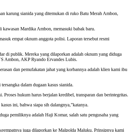
uhan karung sianida yang ditemukan di ruko Batu Merah Ambon,
i kawasan Mardika Ambon, memasuki babak baru.
rmasuk empat oknum anggota polisi. Laporan tersebut resmi
edar di publik. Mereka yang dilaporkan adalah oknum yang diduga
 KPYS Ambon, AKP Ryando Ervandes Lubis.
erasan dan pemufakatan jahat yang korbannya adalah klien kami ibu
 tersangka dalam dugaan kasus sianida.
. Proses hukum harus berjalan kredibel, transparan dan berintegritas.
asus ini, bahwa siapa sih dalangnya,”katanya.
uga pemiliknya adalah Haji Komar, salah satu pengusaha yang
keempatnya juga dilaporkan ke Malpolda Maluku. Prinsipnya kami