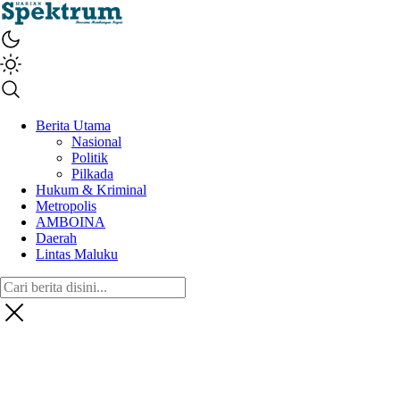
spektrumonline.com
Berita Utama
Nasional
Politik
Pilkada
Hukum & Kriminal
Metropolis
AMBOINA
Daerah
Lintas Maluku