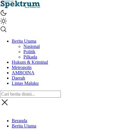
spektrumonline.com
Berita Utama
Nasional
Politik
Pilkada
Hukum & Kriminal
Metropolis
AMBOINA
Daerah
Lintas Maluku
Beranda
Berita Utama