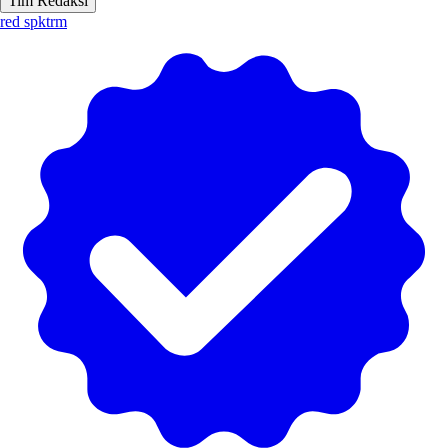
Tim Redaksi
red spktrm