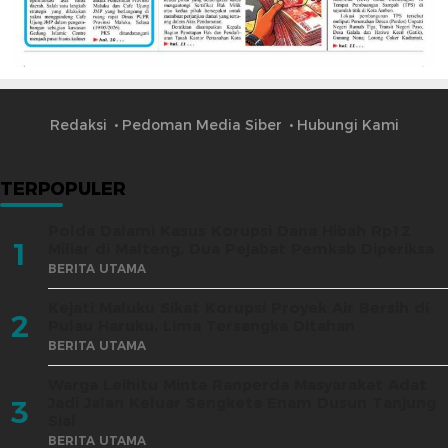
Redaksi
Pedoman Media Siber
Hubungi Kami
TERPOPULER
Polda Dalami Kasus Korupsi Dana Hibah Rp12
1
Miliar di Malteng, Dua Pejabat Pemkab Diperiksa
BERITA UTAMA
Kejati Maluku Sikat Korupsi Proyek Air Bersih di
2
Pulau Haruku, Lima Tersangka Ditahan
BERITA UTAMA
Warga Leihitu Minta Ranperda Masyarakat Adat
Jadi Jalan Keluar Sengketa Enam Dusun Tanjung
3
Sial
BERITA UTAMA