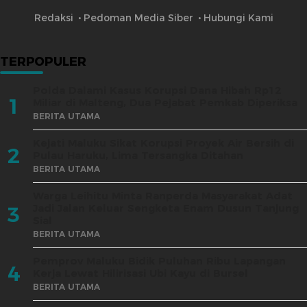
Redaksi
Pedoman Media Siber
Hubungi Kami
TERPOPULER
Polda Dalami Kasus Korupsi Dana Hibah Rp12
1
Miliar di Malteng, Dua Pejabat Pemkab Diperiksa
BERITA UTAMA
Kejati Maluku Sikat Korupsi Proyek Air Bersih di
2
Pulau Haruku, Lima Tersangka Ditahan
BERITA UTAMA
Warga Leihitu Minta Ranperda Masyarakat Adat
Jadi Jalan Keluar Sengketa Enam Dusun Tanjung
3
Sial
BERITA UTAMA
Pemprov Maluku Bidik Puluhan Ribu Lapangan
4
Kerja Lewat Hilirisasi Ubi Kayu di Bursel
BERITA UTAMA