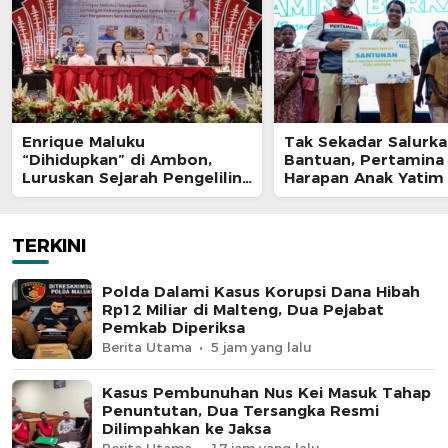
Enrique Maluku
Tak Sekadar Salurk
“Dihidupkan” di Ambon,
Bantuan, Pertamina
Luruskan Sejarah Pengeliling
Harapan Anak Yatim
Bumi Pertama Adalah Putra
Program Pertamina
Nusantara
TERKINI
Polda Dalami Kasus Korupsi Dana Hibah
Rp12 Miliar di Malteng, Dua Pejabat
Pemkab Diperiksa
Berita Utama
5 jam yang lalu
Kasus Pembunuhan Nus Kei Masuk Tahap
Penuntutan, Dua Tersangka Resmi
Dilimpahkan ke Jaksa
Berita Utama
17 jam yang lalu