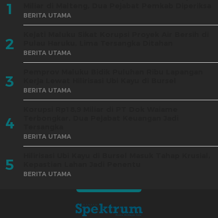
1
Miliar di Malteng, Dua Pejabat Pemkab Diperiksa
BERITA UTAMA
Kejati Maluku Sikat Korupsi Proyek Air Bersih di
2
Pulau Haruku, Lima Tersangka Ditahan
BERITA UTAMA
Pemprov Maluku Bidik Puluhan Ribu Lapangan
3
Kerja Lewat Hilirisasi Ubi Kayu di Bursel
BERITA UTAMA
Korupsi Rp18,9 Miliar di PT Dok Waiame
Terbongkar, Dua Pejabat Keuangan Jadi
4
Tersangka
BERITA UTAMA
Hilirisasi Ubi Kayu di Bursel Masuk Tahap Krusial,
5
Kepastian Lahan Jadi Penentu
BERITA UTAMA