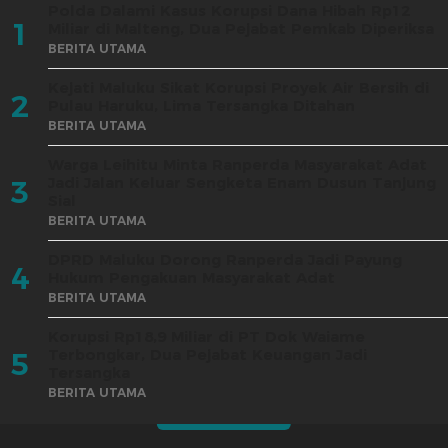
Polda Dalami Kasus Korupsi Dana Hibah Rp12
1
Miliar di Malteng, Dua Pejabat Pemkab Diperiksa
BERITA UTAMA
Kejati Maluku Sikat Korupsi Proyek Air Bersih di
2
Pulau Haruku, Lima Tersangka Ditahan
BERITA UTAMA
Warga Leihitu Minta Ranperda Masyarakat Adat
Jadi Jalan Keluar Sengketa Enam Dusun Tanjung
3
Sial
BERITA UTAMA
DPRD Maluku Dorong Ranperda Jadi Payung
4
Hukum Pengakuan Masyarakat Adat
BERITA UTAMA
Korupsi Rp18,9 Miliar di PT Dok Waiame
Terbongkar, Dua Pejabat Keuangan Jadi
5
Tersangka
BERITA UTAMA