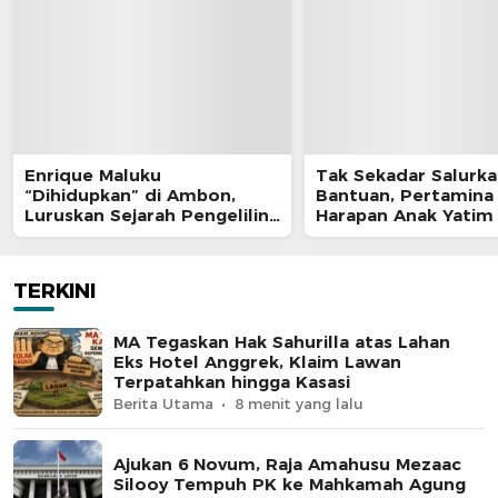
Enrique Maluku
Tak Sekadar Salurk
“Dihidupkan” di Ambon,
Bantuan, Pertamina
Luruskan Sejarah Pengeliling
Harapan Anak Yatim
Bumi Pertama Adalah Putra
Program Pertamina
Nusantara
TERKINI
MA Tegaskan Hak Sahurilla atas Lahan
Eks Hotel Anggrek, Klaim Lawan
Terpatahkan hingga Kasasi
Berita Utama
8 menit yang lalu
Ajukan 6 Novum, Raja Amahusu Mezaac
Silooy Tempuh PK ke Mahkamah Agung