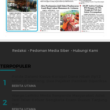
Redaksi
Pedoman Media Siber
Hubungi Kami
TERPOPULER
Polda Dalami Kasus Korupsi Dana Hibah Rp12
1
Miliar di Malteng, Dua Pejabat Pemkab Diperiksa
BERITA UTAMA
Warga Leihitu Minta Ranperda Masyarakat Adat
Jadi Jalan Keluar Sengketa Enam Dusun Tanjung
2
Sial
BERITA UTAMA