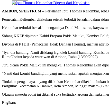
AMBON, SPEKTRUM
– Perjalanan Iptu Thomas Keliombar, sebaga
Pemecatan Keliombar dilakukan setelah terbukti bersalah dalam sid
Keliombar terbukti bersalah menganiaya Daud Manusama, karyawan Alf
Sidang KKEP dipimpin Kabid Propam Polda Maluku, Kombes Pol Sya
Divonis di PTDH (Pemecatan Tidak Dengan Hormat), mantan atlet pet
“Iya, dia banding. Nanti disidang lagi oleh komisi banding. Komi
Rum Ohoirat kepada wartawan di Ambon, Rabu (13/09/2022).
Juru bicara Polda Maluku ini mengaku, Thomas Keliombar akan dipeca
“Nanti dari komisi banding ini yang memutuskan apakah menguatkan p
Tindakan penganiayaan yang dilakukan Keliombar diketahui bukan ba
Parigilima, kecamatan Nusaniwe, kota Ambon, Minggu malam (17/4/
Oknum anggota polisi ini dikenal suka bertindak arogan dan suka m
Bagikan: