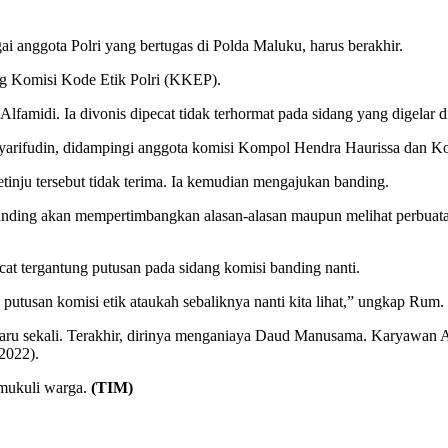
i anggota Polri yang bertugas di Polda Maluku, harus berakhir.
ang Komisi Kode Etik Polri (KKEP).
amidi. Ia divonis dipecat tidak terhormat pada sidang yang digelar 
rifudin, didampingi anggota komisi Kompol Hendra Haurissa dan K
inju tersebut tidak terima. Ia kemudian mengajukan banding.
si banding akan mempertimbangkan alasan-alasan maupun melihat perb
t tergantung putusan pada sidang komisi banding nanti.
utusan komisi etik ataukah sebaliknya nanti kita lihat,” ungkap Rum.
ru sekali. Terakhir, dirinya menganiaya Daud Manusama. Karyawan Alfa
2022).
emukuli warga.
(TIM)