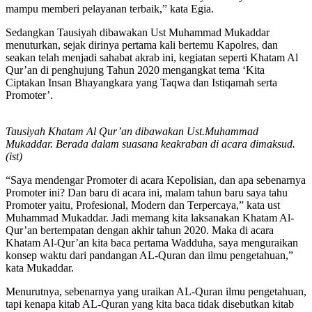
mampu memberi pelayanan terbaik,” kata Egia.
Sedangkan Tausiyah dibawakan Ust Muhammad Mukaddar
menuturkan, sejak dirinya pertama kali bertemu Kapolres, dan
seakan telah menjadi sahabat akrab ini, kegiatan seperti Khatam Al
Qur’an di penghujung Tahun 2020 mengangkat tema ‘Kita
Ciptakan Insan Bhayangkara yang Taqwa dan Istiqamah serta
Promoter’.
Tausiyah Khatam Al Qur’an dibawakan Ust.Muhammad
Mukaddar. Berada dalam suasana keakraban di acara dimaksud.
(ist)
“Saya mendengar Promoter di acara Kepolisian, dan apa sebenarnya
Promoter ini? Dan baru di acara ini, malam tahun baru saya tahu
Promoter yaitu, Profesional, Modern dan Terpercaya,” kata ust
Muhammad Mukaddar. Jadi memang kita laksanakan Khatam Al-
Qur’an bertempatan dengan akhir tahun 2020. Maka di acara
Khatam Al-Qur’an kita baca pertama Wadduha, saya menguraikan
konsep waktu dari pandangan AL-Quran dan ilmu pengetahuan,”
kata Mukaddar.
Menurutnya, sebenarnya yang uraikan AL-Quran ilmu pengetahuan,
tapi kenapa kitab AL-Quran yang kita baca tidak disebutkan kitab