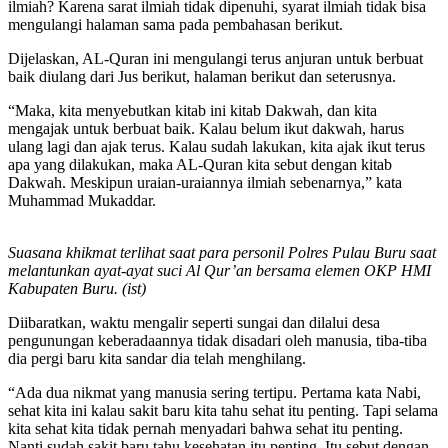
ilmiah? Karena sarat ilmiah tidak dipenuhi, syarat ilmiah tidak bisa
mengulangi halaman sama pada pembahasan berikut.
Dijelaskan, AL-Quran ini mengulangi terus anjuran untuk berbuat
baik diulang dari Jus berikut, halaman berikut dan seterusnya.
“Maka, kita menyebutkan kitab ini kitab Dakwah, dan kita
mengajak untuk berbuat baik. Kalau belum ikut dakwah, harus
ulang lagi dan ajak terus. Kalau sudah lakukan, kita ajak ikut terus
apa yang dilakukan, maka AL-Quran kita sebut dengan kitab
Dakwah. Meskipun uraian-uraiannya ilmiah sebenarnya,” kata
Muhammad Mukaddar.
Suasana khikmat terlihat saat para personil Polres Pulau Buru saat
melantunkan ayat-ayat suci Al Qur’an bersama elemen OKP HMI
Kabupaten Buru. (ist)
Diibaratkan, waktu mengalir seperti sungai dan dilalui desa
pengunungan keberadaannya tidak disadari oleh manusia, tiba-tiba
dia pergi baru kita sandar dia telah menghilang.
“Ada dua nikmat yang manusia sering tertipu. Pertama kata Nabi,
sehat kita ini kalau sakit baru kita tahu sehat itu penting. Tapi selama
kita sehat kita tidak pernah menyadari bahwa sehat itu penting.
Nanti sudah sakit baru tahu kesehatan itu penting. Itu sebut dengan