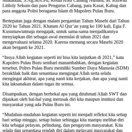
Mukaddar, S.Ag.MA.Pd, Ketua HMI Cabang Namlea, M. Ridwan
Litiloly Sekum dan para Pengurus Cabang, para Kasat, Kabag dan
para anggota Polisi beragama Islam di Mapolres Pulau Buru.
Bertepatan juga dengan malam pergantian Tahun Masehi dari Tahun
2020 ke Tahun 2021, Khatam Al Qur’an yang ke 100 kali, Egia F.
Kusumawiatmaja mengajak, untuk sama-sama menjadikannya
menyiapkan diri sebagai awal memulai di tahun 2021 dan
mengevaluasi selama 2020. Karena memang secara Masehi 2020
akan berganti ke 2021.
“Insya Allah kegiatan seperti ini bisa kita lanjutkan di 2021,” kata
Kapolres Pulau Buru sembari manambahkan, dengan kegiatan
tersebut, Polres Pulau Buru memiliki Sumber Daya Manusia (SDM)
berakhlak baik dan senantiasa mengingat Allah serta selalu
mengingat akhirat, apa yang nanti kita kerjakan, dan apa yang nanti
kita laksanakan dalam tugas itu semua.
Disampaikan, dengan berbekal apa yang dirahmati Allah SWT dan
dijaukan oleh hal-hal yang merusak diri kita maupun institusi dan
masyarakat yang ada Pulau Buru ini.
“Mudahan-mudahan kegiatan seperti ini menjadi refleksi kita setiap
hari setiap minggu, setiap bulan sehingga kita mampu melihat diri
kita sebagai pelayan, pelindung, dan pengayom masyarakat. Kita
selalu dan senantiasa rendah diri dalam melayani masyarakat dan