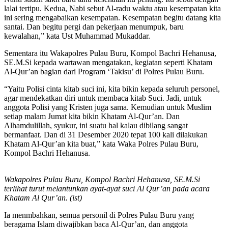
lalai tertipu. Kedua, Nabi sebut Al-radu waktu atau kesempatan kita
ini sering mengabaikan kesempatan. Kesempatan begitu datang kita
santai. Dan begitu pergi dan pekerjaan menumpuk, baru
kewalahan,” kata Ust Muhammad Mukaddar.
Sementara itu Wakapolres Pulau Buru, Kompol Bachri Hehanusa,
SE.M.Si kepada wartawan mengatakan, kegiatan seperti Khatam
Al-Qur’an bagian dari Program ‘Takisu’ di Polres Pulau Buru.
“Yaitu Polisi cinta kitab suci ini, kita bikin kepada seluruh personel,
agar mendekatkan diri untuk membaca kitab Suci. Jadi, untuk
anggota Polisi yang Kristen juga sama. Kemudian untuk Muslim
setiap malam Jumat kita bikin Khatam Al-Qur’an. Dan
Alhamdulillah, syukur, ini suatu hal kalau dibilang sangat
bermanfaat. Dan di 31 Desember 2020 tepat 100 kali dilakukan
Khatam Al-Qur’an kita buat,” kata Waka Polres Pulau Buru,
Kompol Bachri Hehanusa.
Wakapolres Pulau Buru, Kompol Bachri Hehanusa, SE.M.Si
terlihat turut melantunkan ayat-ayat suci Al Qur’an pada acara
Khatam Al Qur’an.
(ist)
Ia menmbahkan, semua personil di Polres Pulau Buru yang
beragama Islam diwajibkan baca Al-Qur’an, dan anggota