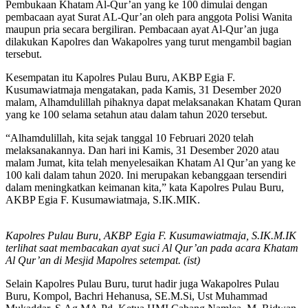
Pembukaan Khatam Al-Qur’an yang ke 100 dimulai dengan
pembacaan ayat Surat AL-Qur’an oleh para anggota Polisi Wanita
maupun pria secara bergiliran. Pembacaan ayat Al-Qur’an juga
dilakukan Kapolres dan Wakapolres yang turut mengambil bagian
tersebut.
Kesempatan itu Kapolres Pulau Buru, AKBP Egia F.
Kusumawiatmaja mengatakan, pada Kamis, 31 Desember 2020
malam, Alhamdulillah pihaknya dapat melaksanakan Khatam Quran
yang ke 100 selama setahun atau dalam tahun 2020 tersebut.
“Alhamdulillah, kita sejak tanggal 10 Februari 2020 telah
melaksanakannya. Dan hari ini Kamis, 31 Desember 2020 atau
malam Jumat, kita telah menyelesaikan Khatam Al Qur’an yang ke
100 kali dalam tahun 2020. Ini merupakan kebanggaan tersendiri
dalam meningkatkan keimanan kita,” kata Kapolres Pulau Buru,
AKBP Egia F. Kusumawiatmaja, S.IK.MIK.
Kapolres Pulau Buru, AKBP Egia F. Kusumawiatmaja, S.IK.M.IK
terlihat saat membacakan ayat suci Al Qur’an pada acara Khatam
Al Qur’an di Mesjid Mapolres setempat. (ist)
Selain Kapolres Pulau Buru, turut hadir juga Wakapolres Pulau
Buru, Kompol, Bachri Hehanusa, SE.M.Si, Ust Muhammad