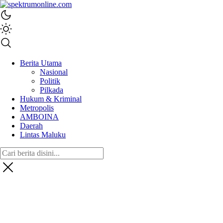
spektrumonline.com
Berita Utama
Nasional
Politik
Pilkada
Hukum & Kriminal
Metropolis
AMBOINA
Daerah
Lintas Maluku