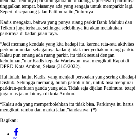
kendala. Tentunya parkiran ganda itu dilarang, tapi setelah patrolinya
tinggalkan tempat, biasanya ada yang sengaja untuk memparkir lagi.
Seperti disepanang jalan Pattimura itu,”tuturnya.
Kadis mengaku, bahwa yang punya ruang parkir Bank Maluku dan
Telkom juga terbatas, sehingga selebihnya itu akan melakukan
parkirnya di badan jalan raya.
“Jadi memang kendala yang kita hadapi itu, karena rata-rata aktivitas
perkantoran dan sebagainya kadang tidak menyediakan ruang parkir.
Kalau pun emang ada ruang parkir, itu tidak sesuai dengan
kebutuhan,”ujar Kadis kepada Wartawan, usai mengikuti Rapat di
DPRD Kota Ambon, Selasa (31/5/2022).
Hal itulah, lanjut Kadis, yang menjadi persoalan yang sering dihadapi
Dishub. Sehingga memang, butuh patroli rutin, untuk bisa mengurai
parkiran-parkiran ganda yang ada. Tidak saja dijalan Pattimura, tetapi
juga ruas jalan lainnya di kota Ambon.
“Kalau ada yang memperbolehkan itu tidak bisa. Parkirnya itu harus
mengikuti rambu dan marka jalan,”tandasnya.
(*)
Bagikan: