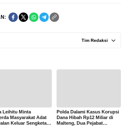
N:
Tim Redaksi
 Leihitu Minta
Polda Dalami Kasus Korupsi
rda Masyarakat Adat
Dana Hibah Rp12 Miliar di
Jalan Keluar Sengketa
Malteng, Dua Pejabat
Dusun Tanjung Sial
Pemkab Diperiksa