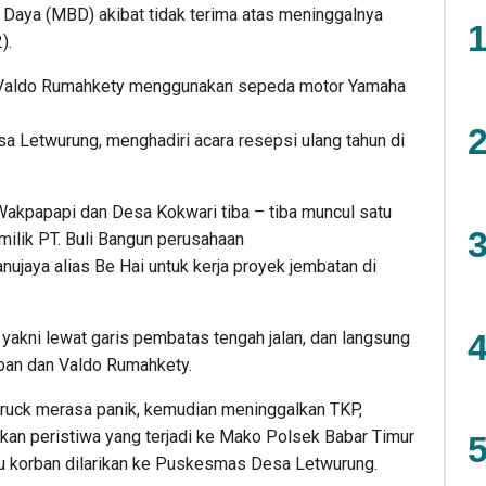
 Daya (MBD) akibat tidak terima atas meninggalnya
1
).
 Valdo Rumahkety menggunakan sepeda motor Yamaha
2
a Letwurung, menghadiri acara resepsi ulang tahun di
Wakpapapi dan Desa Kokwari tiba – tiba muncul satu
3
milik PT. Buli Bangun perusahaan
anujaya alias Be Hai untuk kerja proyek jembatan di
4
r yakni lewat garis pembatas tengah jalan, dan langsung
ban dan Valdo Rumahkety.
 truck merasa panik, kemudian meninggalkan TKP,
kan peristiwa yang terjadi ke Mako Polsek Babar Timur
5
u korban dilarikan ke Puskesmas Desa Letwurung.