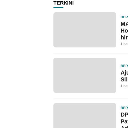
TERKINI
BER
MA
Ho
hi
1 ha
BER
Aj
Si
1 ha
BER
DP
Pa