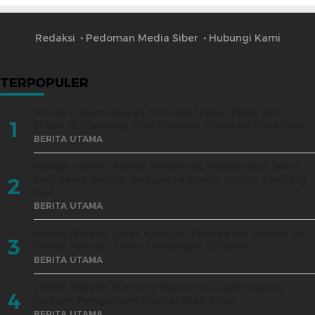
Redaksi
Pedoman Media Siber
Hubungi Kami
TERPOPULER
Polda Dalami Kasus Korupsi Dana Hibah Rp12
1
Miliar di Malteng, Dua Pejabat Pemkab Diperiksa
BERITA UTAMA
Warga Leihitu Minta Ranperda Masyarakat Adat
Jadi Jalan Keluar Sengketa Enam Dusun Tanjung
2
Sial
BERITA UTAMA
Kejati Maluku Sikat Korupsi Proyek Air Bersih di
3
Pulau Haruku, Lima Tersangka Ditahan
BERITA UTAMA
DPRD Maluku Dorong Ranperda Jadi Payung
4
Hukum Pengakuan Masyarakat Adat
BERITA UTAMA