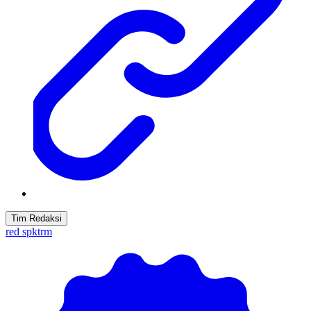
Tim Redaksi
red spktrm