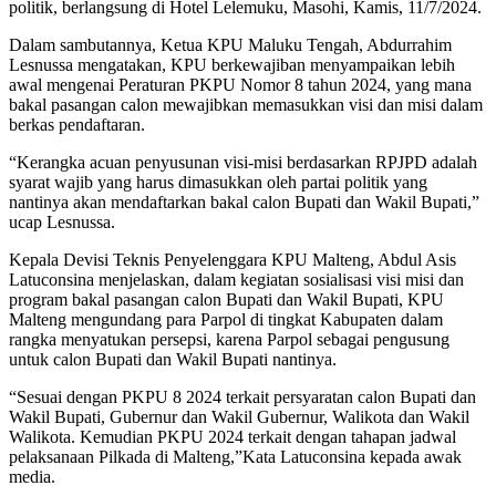
politik, berlangsung di Hotel Lelemuku, Masohi, Kamis, 11/7/2024.
Dalam sambutannya, Ketua KPU Maluku Tengah, Abdurrahim
Lesnussa mengatakan, KPU berkewajiban menyampaikan lebih
awal mengenai Peraturan PKPU Nomor 8 tahun 2024, yang mana
bakal pasangan calon mewajibkan memasukkan visi dan misi dalam
berkas pendaftaran.
“Kerangka acuan penyusunan visi-misi berdasarkan RPJPD adalah
syarat wajib yang harus dimasukkan oleh partai politik yang
nantinya akan mendaftarkan bakal calon Bupati dan Wakil Bupati,”
ucap Lesnussa.
Kepala Devisi Teknis Penyelenggara KPU Malteng, Abdul Asis
Latuconsina menjelaskan, dalam kegiatan sosialisasi visi misi dan
program bakal pasangan calon Bupati dan Wakil Bupati, KPU
Malteng mengundang para Parpol di tingkat Kabupaten dalam
rangka menyatukan persepsi, karena Parpol sebagai pengusung
untuk calon Bupati dan Wakil Bupati nantinya.
“Sesuai dengan PKPU 8 2024 terkait persyaratan calon Bupati dan
Wakil Bupati, Gubernur dan Wakil Gubernur, Walikota dan Wakil
Walikota. Kemudian PKPU 2024 terkait dengan tahapan jadwal
pelaksanaan Pilkada di Malteng,”Kata Latuconsina kepada awak
media.