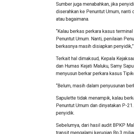
Sumber juga menabahkan, jika penyid
diserahkan ke Penuntut Umum, nanti d
atau bagaimana.
“Kalau berkas perkara kasus terminal 
Penuntut Umum. Nanti, penilaian Pen
berkasnya masih disiapkan penyidik,”
Terkait hal dimaksud, Kepala Kejaksa
dan Humas Kejati Maluku, Samy Sapule
menyusun berkar perkara kasus Tipikor
“Belum, masih dalam penyusunan berk
Sapulette tidak menampik, kalau berka
Penuntut Umum dan dinyatakan P-21
penyidik.
Sebelumya, dari hasil audit BPKP Ma
transit mengalami kerugian Rp.3 milia