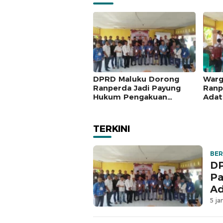
DPRD Maluku Dorong
Warg
Ranperda Jadi Payung
Ranp
Hukum Pengakuan
Adat
Masyarakat Adat
Seng
Tanj
TERKINI
BER
DP
Pa
Ad
5 ja