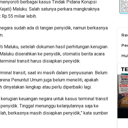
 menyoroti berbagai kasus Tindak Pidana Korupsi
(Kejati) Maluku. Salah satunya perkara mangkraknya
Rp.55 miliar lebih.
negara sudah ada di tangan penyidik, namun berkasnya
m.
Re
Pe
ati Maluku, setelah dokumen hasil perhitungan kerugian
aluku diserahkan ke penyidik, otomatis berita acara
Hu
erminal transit harus disiapkan penyidik.
T
rminal transit, saat ini masih dalam penyusunan. Belum
karena Penuntut Umum juga belum meneliti, apakah
dinyatakan lengkap atau perlu diperbaiki lagi.
 kerugian keuangan negara untuk kasus terminal transit
penyidik. Tinggal menunggu kelanjutannya saja ke
alah, berkasnya masih disiapkan penyidik,” kata sumber