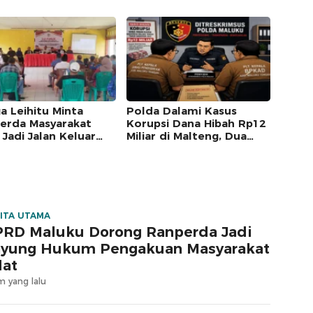
a Leihitu Minta
Polda Dalami Kasus
erda Masyarakat
Korupsi Dana Hibah Rp12
 Jadi Jalan Keluar
Miliar di Malteng, Dua
keta Enam Dusun
Pejabat Pemkab
ung Sial
Diperiksa
ITA UTAMA
RD Maluku Dorong Ranperda Jadi
yung Hukum Pengakuan Masyarakat
at
m yang lalu