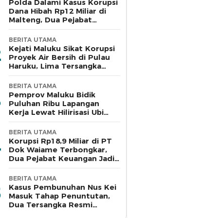
Polda Dalami Kasus Korupsi
Dana Hibah Rp12 Miliar di
Malteng, Dua Pejabat
Pemkab Diperiksa
BERITA UTAMA
Kejati Maluku Sikat Korupsi
Proyek Air Bersih di Pulau
Haruku, Lima Tersangka
Ditahan
BERITA UTAMA
Pemprov Maluku Bidik
Puluhan Ribu Lapangan
Kerja Lewat Hilirisasi Ubi
Kayu di Bursel
BERITA UTAMA
Korupsi Rp18,9 Miliar di PT
Dok Waiame Terbongkar,
Dua Pejabat Keuangan Jadi
Tersangka
BERITA UTAMA
Kasus Pembunuhan Nus Kei
Masuk Tahap Penuntutan,
Dua Tersangka Resmi
Dilimpahkan ke Jaksa