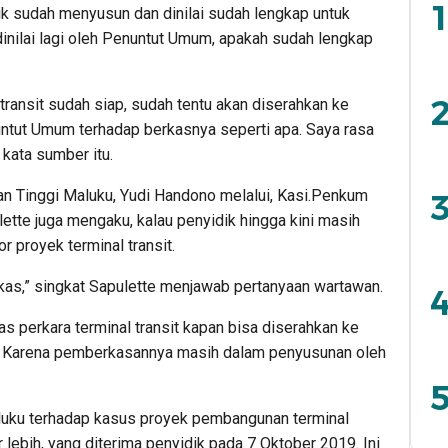
1
ik sudah menyusun dan dinilai sudah lengkap untuk
inilai lagi oleh Penuntut Umum, apakah sudah lengkap
2
transit sudah siap, sudah tentu akan diserahkan ke
untut Umum terhadap berkasnya seperti apa. Saya rasa
 kata sumber itu.
an Tinggi Maluku, Yudi Handono melalui, Kasi.Penkum
3
tte juga mengaku, kalau penyidik hingga kini masih
 proyek terminal transit.
as,” singkat Sapulette menjawab pertanyaan wartawan.
4
s perkara terminal transit kapan bisa diserahkan ke
. Karena pemberkasannya masih dalam penyusunan oleh
5
luku terhadap kasus proyek pembangunan terminal
r lebih, yang diterima penyidik pada 7 Oktober 2019. Ini