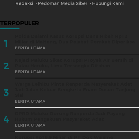
Redaksi
Pedoman Media Siber
Hubungi Kami
TERPOPULER
Polda Dalami Kasus Korupsi Dana Hibah Rp12
1
Miliar di Malteng, Dua Pejabat Pemkab Diperiksa
BERITA UTAMA
Kejati Maluku Sikat Korupsi Proyek Air Bersih di
2
Pulau Haruku, Lima Tersangka Ditahan
BERITA UTAMA
Warga Leihitu Minta Ranperda Masyarakat Adat
Jadi Jalan Keluar Sengketa Enam Dusun Tanjung
3
Sial
BERITA UTAMA
DPRD Maluku Dorong Ranperda Jadi Payung
4
Hukum Pengakuan Masyarakat Adat
BERITA UTAMA
Korupsi Rp18,9 Miliar di PT Dok Waiame