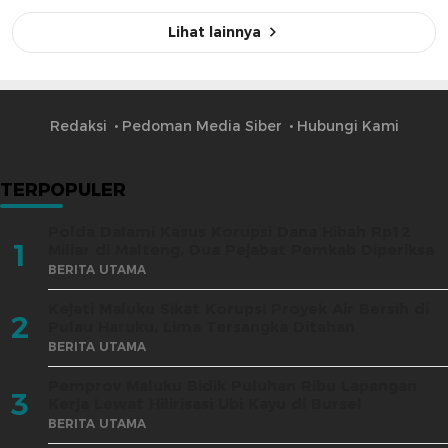
Lihat lainnya
Redaksi
Pedoman Media Siber
Hubungi Kami
TERPOPULER
Polda Dalami Kasus Korupsi Dana Hibah Rp12
1
Miliar di Malteng, Dua Pejabat Pemkab Diperiksa
BERITA UTAMA
Kejati Maluku Sikat Korupsi Proyek Air Bersih di
2
Pulau Haruku, Lima Tersangka Ditahan
BERITA UTAMA
Pemprov Maluku Bidik Puluhan Ribu Lapangan
3
Kerja Lewat Hilirisasi Ubi Kayu di Bursel
BERITA UTAMA