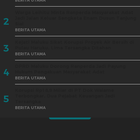
BERITA UTAMA
Warga Leihitu Minta Ranperda Masyarakat Adat
Jadi Jalan Keluar Sengketa Enam Dusun Tanjung
2
Sial
BERITA UTAMA
Kejati Maluku Sikat Korupsi Proyek Air Bersih di
3
Pulau Haruku, Lima Tersangka Ditahan
BERITA UTAMA
DPRD Maluku Dorong Ranperda Jadi Payung
4
Hukum Pengakuan Masyarakat Adat
BERITA UTAMA
Korupsi Rp18,9 Miliar di PT Dok Waiame
Terbongkar, Dua Pejabat Keuangan Jadi
5
Tersangka
BERITA UTAMA