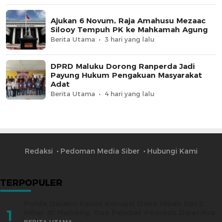
Ajukan 6 Novum, Raja Amahusu Mezaac
Silooy Tempuh PK ke Mahkamah Agung
Berita Utama
3 hari yang lalu
DPRD Maluku Dorong Ranperda Jadi
Payung Hukum Pengakuan Masyarakat
Adat
Berita Utama
4 hari yang lalu
Redaksi
Pedoman Media Siber
Hubungi Kami
TERPOPULER
Polda Dalami Kasus Korupsi Dana Hibah Rp12
1
Miliar di Malteng, Dua Pejabat Pemkab Diperiksa