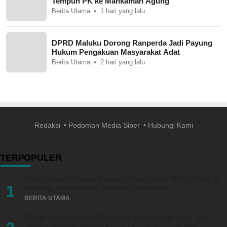
Tempuh PK ke Mahkamah Agung
Berita Utama
1 hari yang lalu
DPRD Maluku Dorong Ranperda Jadi Payung
Hukum Pengakuan Masyarakat Adat
Berita Utama
2 hari yang lalu
Redaksi
Pedoman Media Siber
Hubungi Kami
TERPOPULER
Polda Dalami Kasus Korupsi Dana Hibah Rp12 Miliar di
1
Malteng, Dua Pejabat Pemkab Diperiksa
BERITA UTAMA
Warga Leihitu Minta Ranperda Masyarakat Adat Jadi
Jalan Keluar Sengketa Enam Dusun Tanjung Sial