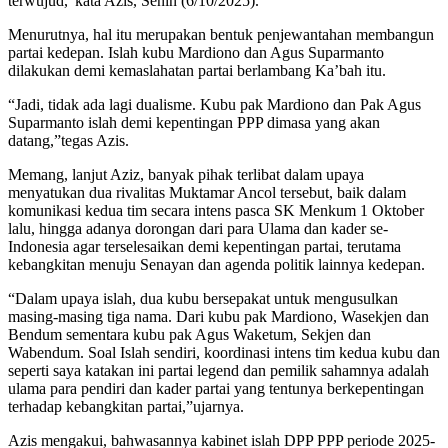
terwujud,”kata Azis, Senin (6/10/2025).
Menurutnya, hal itu merupakan bentuk penjewantahan membangun
partai kedepan. Islah kubu Mardiono dan Agus Suparmanto
dilakukan demi kemaslahatan partai berlambang Ka’bah itu.
“Jadi, tidak ada lagi dualisme. Kubu pak Mardiono dan Pak Agus
Suparmanto islah demi kepentingan PPP dimasa yang akan
datang,”tegas Azis.
Memang, lanjut Aziz, banyak pihak terlibat dalam upaya
menyatukan dua rivalitas Muktamar Ancol tersebut, baik dalam
komunikasi kedua tim secara intens pasca SK Menkum 1 Oktober
lalu, hingga adanya dorongan dari para Ulama dan kader se-
Indonesia agar terselesaikan demi kepentingan partai, terutama
kebangkitan menuju Senayan dan agenda politik lainnya kedepan.
“Dalam upaya islah, dua kubu bersepakat untuk mengusulkan
masing-masing tiga nama. Dari kubu pak Mardiono, Wasekjen dan
Bendum sementara kubu pak Agus Waketum, Sekjen dan
Wabendum. Soal Islah sendiri, koordinasi intens tim kedua kubu dan
seperti saya katakan ini partai legend dan pemilik sahamnya adalah
ulama para pendiri dan kader partai yang tentunya berkepentingan
terhadap kebangkitan partai,”ujarnya.
Azis mengakui, bahwasannya kabinet islah DPP PPP periode 2025-