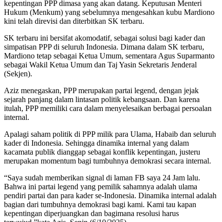
kepentingan PPP dimasa yang akan datang. Keputusan Menteri
Hukum (Menkum) yang sebelumnya mengesahkan kubu Mardiono
kini telah direvisi dan diterbitkan SK terbaru.
SK terbaru ini bersifat akomodatif, sebagai solusi bagi kader dan
simpatisan PPP di seluruh Indonesia. Dimana dalam SK terbaru,
Mardiono tetap sebagai Ketua Umum, sementara Agus Suparmanto
sebagai Wakil Ketua Umum dan Taj Yasin Sekretaris Jenderal
(Sekjen).
Aziz menegaskan, PPP merupakan partai legend, dengan jejak
sejarah panjang dalam lintasan politik kebangsaan. Dan karena
itulah, PPP memiliki cara dalam menyelesaikan berbagai persoalan
internal.
Apalagi saham politik di PPP milik para Ulama, Habaib dan seluruh
kader di Indonesia. Sehingga dinamika internal yang dalam
kacamata publik dianggap sebagai konflik kepentingan, justeru
merupakan momentum bagi tumbuhnya demokrasi secara internal.
“Saya sudah memberikan signal di laman FB saya 24 Jam lalu.
Bahwa ini partai legend yang pemilik sahamnya adalah ulama
pendiri partai dan para kader se-Indonesia. Dinamika internal adalah
bagian dari tumbuhnya demokrasi bagi kami. Kami tau kapan
kepentingan diperjuangkan dan bagimana resolusi harus