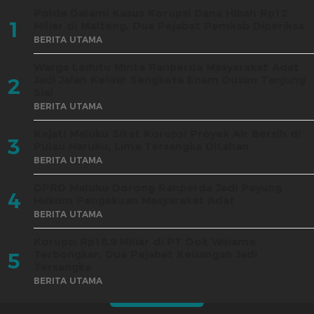
Polda Dalami Kasus Korupsi Dana Hibah Rp12
1
Miliar di Malteng, Dua Pejabat Pemkab Diperiksa
BERITA UTAMA
Warga Leihitu Minta Ranperda Masyarakat Adat
Jadi Jalan Keluar Sengketa Enam Dusun Tanjung
2
Sial
BERITA UTAMA
Kejati Maluku Sikat Korupsi Proyek Air Bersih di
3
Pulau Haruku, Lima Tersangka Ditahan
BERITA UTAMA
DPRD Maluku Dorong Ranperda Jadi Payung
4
Hukum Pengakuan Masyarakat Adat
BERITA UTAMA
Korupsi Rp18,9 Miliar di PT Dok Waiame
Terbongkar, Dua Pejabat Keuangan Jadi
5
Tersangka
BERITA UTAMA