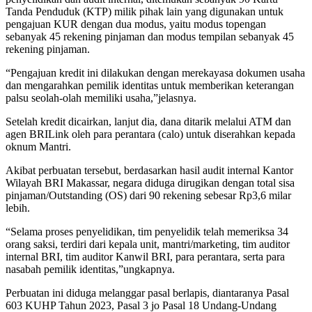
Tanda Penduduk (KTP) milik pihak lain yang digunakan untuk
pengajuan KUR dengan dua modus, yaitu modus topengan
sebanyak 45 rekening pinjaman dan modus tempilan sebanyak 45
rekening pinjaman.
“Pengajuan kredit ini dilakukan dengan merekayasa dokumen usaha
dan mengarahkan pemilik identitas untuk memberikan keterangan
palsu seolah-olah memiliki usaha,”jelasnya.
Setelah kredit dicairkan, lanjut dia, dana ditarik melalui ATM dan
agen BRILink oleh para perantara (calo) untuk diserahkan kepada
oknum Mantri.
Akibat perbuatan tersebut, berdasarkan hasil audit internal Kantor
Wilayah BRI Makassar, negara diduga dirugikan dengan total sisa
pinjaman/Outstanding (OS) dari 90 rekening sebesar Rp3,6 milar
lebih.
“Selama proses penyelidikan, tim penyelidik telah memeriksa 34
orang saksi, terdiri dari kepala unit, mantri/marketing, tim auditor
internal BRI, tim auditor Kanwil BRI, para perantara, serta para
nasabah pemilik identitas,”ungkapnya.
Perbuatan ini diduga melanggar pasal berlapis, diantaranya Pasal
603 KUHP Tahun 2023, Pasal 3 jo Pasal 18 Undang-Undang