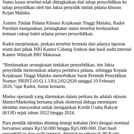
Status kasus tersebut telah ditingkatkan dari tahap penyelidikan ke
tahap penyidikan oleh tim Jaksa penyidik tindak pidana khusus
Kejati Maluku.
Asisten Tindak Pidana Khusus Kejaksaan Tinggi Maluku, Radot
Parulian mangatakan, peningkatan status tersebut berdasarkan
temuan cukup bukti selama proses penyelidikan.
Radot menjelaskan, perkara tersebut bermula dari adanya laporan
resmi dari pihak BRI Kantor Cabang Ambon dan hasil audit internal
Kantor Wilayah BRI Makassar.
“Berdasarkan serangkaian tindakan penyelidikan, tim Jaksa
penyelidik menemukan adanya peristiwa pidana, sehingga Kepala
Kejaksaan Tinggi Maluku menerbitkan Surat Perintah Penyidikan
Nomor: PRINT-01/Q.1.1/Fd.2/02/2026 tanggal 10 Februari
2026,”ujar Radot, Jumat kemarin.
Modus operandi yang ditemukan dalam perkara itu adalah oknum
Mantri/Marketing bersama pihak eksternal diduga meminjam
identitas masyarakat untuk mengajukan Kredit Usaha Rakyat
(KUR) sejak tahun 2022 hingga 2024.
Para pemilik identitas diiming-imingi imbalan (fee) dengan nominal
bervariasi antara Rp150.000 hingga Rp5.000.000. Dari hasil
penyelidikan dan audit internal, ditemukan sebanyak 90 Kartu