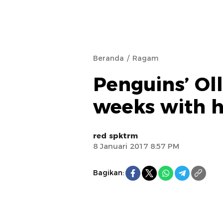
Beranda
Ragam
Penguins’ Oll
weeks with h
red spktrm
8 Januari 2017 8:57 PM
Bagikan: