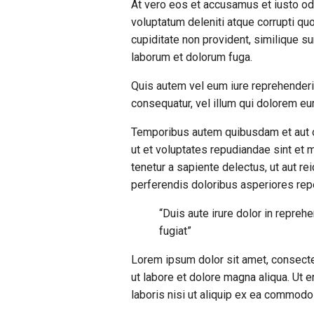
At vero eos et accusamus et iusto od
voluptatum deleniti atque corrupti qu
cupiditate non provident, similique sun
laborum et dolorum fuga.
Quis autem vel eum iure reprehenderit
consequatur, vel illum qui dolorem eum
Temporibus autem quibusdam et aut of
ut et voluptates repudiandae sint et
tenetur a sapiente delectus, ut aut r
perferendis doloribus asperiores repe
“Duis aute irure dolor in reprehe
fugiat”
Lorem ipsum dolor sit amet, consecte
ut labore et dolore magna aliqua. Ut 
laboris nisi ut aliquip ex ea commod