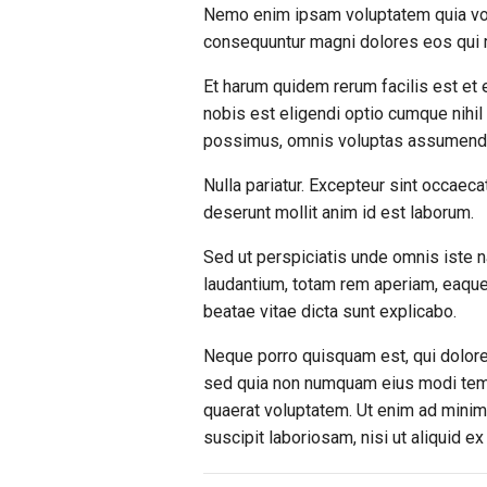
Nemo enim ipsam voluptatem quia volup
consequuntur magni dolores eos qui r
Et harum quidem rerum facilis est et 
nobis est eligendi optio cumque nihi
possimus, omnis voluptas assumenda 
Nulla pariatur. Excepteur sint occaecat
deserunt mollit anim id est laborum.
Sed ut perspiciatis unde omnis iste 
laudantium, totam rem aperiam, eaque i
beatae vitae dicta sunt explicabo.
Neque porro quisquam est, qui dolorem
sed quia non numquam eius modi temp
quaerat voluptatem. Ut enim ad minim
suscipit laboriosam, nisi ut aliquid 