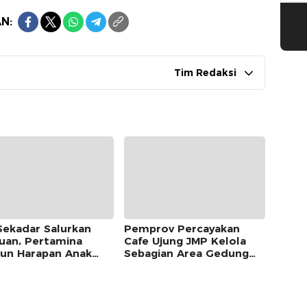
N:
Tim Redaksi
Sekadar Salurkan
Pemprov Percayakan
uan, Pertamina
Cafe Ujung JMP Kelola
un Harapan Anak
Sebagian Area Gedung
m Lewat Program
Islamic Centre untuk
amina Berkah
Tempat Kuliner