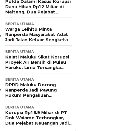
Polda Dalami Kasus Korupsi
Dana Hibah Rp12 Miliar di
Malteng, Dua Pejabat
Pemkab Diperiksa
BERITA UTAMA
Warga Leihitu Minta
Ranperda Masyarakat Adat
Jadi Jalan Keluar Sengketa
Enam Dusun Tanjung Sial
BERITA UTAMA
Kejati Maluku Sikat Korupsi
Proyek Air Bersih di Pulau
Haruku, Lima Tersangka
Ditahan
BERITA UTAMA
DPRD Maluku Dorong
Ranperda Jadi Payung
Hukum Pengakuan
Masyarakat Adat
BERITA UTAMA
Korupsi Rp18,9 Miliar di PT
Dok Waiame Terbongkar,
Dua Pejabat Keuangan Jadi
Tersangka