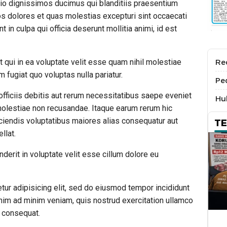
io dignissimos ducimus qui blanditiis praesentium
os dolores et quas molestias excepturi sint occaecati
t in culpa qui officia deserunt mollitia animi, id est
 qui in ea voluptate velit esse quam nihil molestiae
Re
 fugiat quo voluptas nulla pariatur.
Pe
ficiis debitis aut rerum necessitatibus saepe eveniet
Hu
 molestiae non recusandae. Itaque earum rerum hic
eiciendis voluptatibus maiores alias consequatur aut
T
llat.
nderit in voluptate velit esse cillum dolore eu
tur adipisicing elit, sed do eiusmod tempor incididunt
enim ad minim veniam, quis nostrud exercitation ullamco
o consequat.