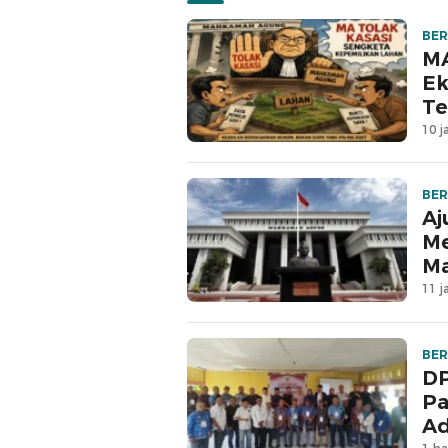
BER
MA
Ek
Te
10 j
BER
Aj
Me
M
11 j
BER
DP
Pa
Ad