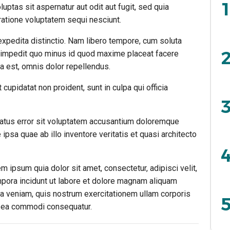
1
tas sit aspernatur aut odit aut fugit, sed quia
atione voluptatem sequi nesciunt.
expedita distinctio. Nam libero tempore, cum soluta
2
l impedit quo minus id quod maxime placeat facere
est, omnis dolor repellendus.
 cupidatat non proident, sunt in culpa qui officia
3
natus error sit voluptatem accusantium doloremque
psa quae ab illo inventore veritatis et quasi architecto
4
 ipsum quia dolor sit amet, consectetur, adipisci velit,
ora incidunt ut labore et dolore magnam aliquam
a veniam, quis nostrum exercitationem ullam corporis
5
ex ea commodi consequatur.