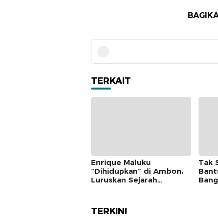
BAGIKA
TERKAIT
Enrique Maluku
Tak 
“Dihidupkan” di Ambon,
Bant
Luruskan Sejarah
Bang
Pengeliling Bumi
Yati
Pertama Adalah Putra
Pert
Nusantara
TERKINI