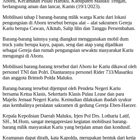
Aboru, Kecamatan Pulau Haruku, Kabupaten Maluku Tengah,
berlangsung aman dan lancar, Kamis (19/1/2023).
Mobilisasi tahap I barang-barang milik warga Kariu dari lokasi
pengungsian di Aboru tersebut berupa alat – alat sakramen Gereja
Kariu berupa Cawan, Alkitab, Salip lilin dan Tanggu Persembahan.
Barang-barang lainnya yang diangkut menggunakan mobil dum
truck yaitu berupa kayu, papan, seng dan atap yang dijadikan
sebagai Gereja dan rumah pengungsian sewaktu masyarakat Kariu
mengungsi di Aboru.
Mobilisasi barang-barang tersebut dari Aboru ke Kariu dikawal oleh
personel TNI dan Polri. Diantaranya personel Rider 733/Masariku
dan anggota Brimob Polda Maluku.
Barang-barang tersebut dijemput oleh Pendeta Negeri Kariu
bersama Ketua Klasis, Sekertaris Klasis Pulau Lease dan para
Majelis Jemaat Negeri Kariu. Kemudian dilakukan ibadah syukur
atas kembalinya peralatan sakramen di gedung Gereja Eben-Haezer.
Kepala Kepolisian Daerah Maluku, Irjen Pol Drs. Lotharia Latif,
SH., M.Hum, sangat mengapresiasi kegiatan mobilisasi barang-
barang milik masyarakat Kariu yang berjalan aman dan kondusif.
Keamanan dapat diraih, kata Kapolda, merupakan bentuk dari kerja