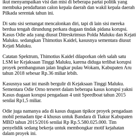
ikut menyampaikan visi dan misi di beberapa partai politik yang
membuka pendaftaran calon kepala daerah dan wakil kepala daerah
Pilkada serentak tahun ini.
Di satu sisi semangat mencalonkan diri, tapi di lain sisi mereka
berdua tengah dirundung perkara dugaan tindak pidana korupsi.
Kasus Odie ada yang diusut Ditreskrimsus Polda Maluku dan Kejati
Maluku. sedangkan Thimotius Kaidel, kasusnya sementara diusut
Kejati Maluku.
Catatan Spektrum, Thimotius Kaidel dilaporkan oleh salah satu
LSM ke Kejaksaan Tinggi Maluku, karena diduga terlibat korupsi
proyek pembangunan jalan lingkar pulau Wokam, Kabupaten Aru
tahun 2018 sebesar Rp.36 miliar lebih.
Kasusnya saat ini masih bergulir di Kejaksaan Tinggi Maluku.
Sementara Odie Orno terseret dalam beberapa kasus korupsi yakni
Kasus dugaan korupsi pengadaan 4 unit Speedboat tahun 2015
senilai Rp1,5 miliar.
Odie juga namanya ada di kasus dugaan tipikor proyek pengadaan
mobil pemadam tipe 4 khusus untuk Bandara di Tiakur Kabupaten
MBD tahun 2015/2016 senilai Rp Rp.5.580.025.000. Tim
penyelidik sedang bekerja untuk membongkar motif kejahatan
dalam proyek ini.