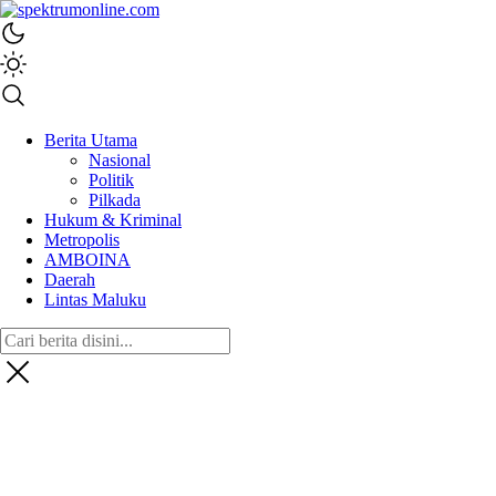
spektrumonline.com
Berita Utama
Nasional
Politik
Pilkada
Hukum & Kriminal
Metropolis
AMBOINA
Daerah
Lintas Maluku