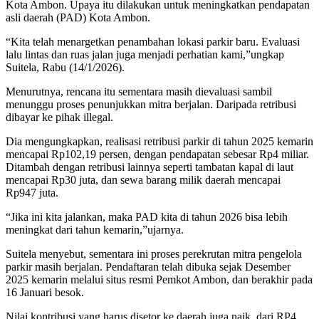
Kota Ambon. Upaya itu dilakukan untuk meningkatkan pendapatan
asli daerah (PAD) Kota Ambon.
“Kita telah menargetkan penambahan lokasi parkir baru. Evaluasi
lalu lintas dan ruas jalan juga menjadi perhatian kami,”ungkap
Suitela, Rabu (14/1/2026).
Menurutnya, rencana itu sementara masih dievaluasi sambil
menunggu proses penunjukkan mitra berjalan. Daripada retribusi
dibayar ke pihak illegal.
Dia mengungkapkan, realisasi retribusi parkir di tahun 2025 kemarin
mencapai Rp102,19 persen, dengan pendapatan sebesar Rp4 miliar.
Ditambah dengan retribusi lainnya seperti tambatan kapal di laut
mencapai Rp30 juta, dan sewa barang milik daerah mencapai
Rp947 juta.
“Jika ini kita jalankan, maka PAD kita di tahun 2026 bisa lebih
meningkat dari tahun kemarin,”ujarnya.
Suitela menyebut, sementara ini proses perekrutan mitra pengelola
parkir masih berjalan. Pendaftaran telah dibuka sejak Desember
2025 kemarin melalui situs resmi Pemkot Ambon, dan berakhir pada
16 Januari besok.
Nilai kontribusi yang harus disetor ke daerah juga naik, dari RP4