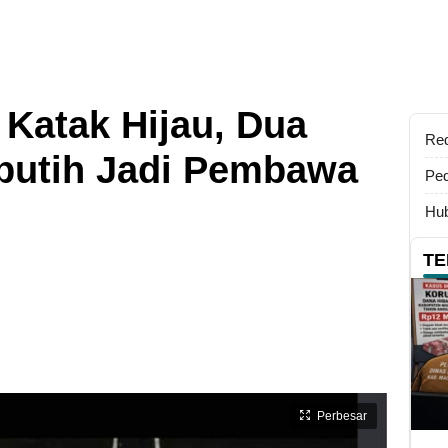
 Katak Hijau, Dua
Re
aputih Jadi Pembawa
Ped
Hub
TE
Perbesar