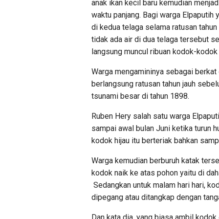
anak ikan kecil baru kemudian menja
waktu panjang. Bagi warga Elpaputih
di kedua telaga selama ratusan tahun
tidak ada air di dua telaga tersebut s
langsung muncul ribuan kodok-kodok h
Warga mengamininya sebagai berkat d
berlangsung ratusan tahun jauh sebe
tsunami besar di tahun 1898.
Ruben Hery salah satu warga Elpaputi
sampai awal bulan Juni ketika turun h
kodok hijau itu berteriak bahkan sampa
Warga kemudian berburuh katak terse
kodok naik ke atas pohon yaitu di da
Sedangkan untuk malam hari hari, kod
dipegang atau ditangkap dengan tang
Dan kata dia, yang biasa ambil kodok d