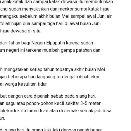
di anak katak dan sampai katak dewasa itu membutuhkan
 yang sudah menyaksikan dan menkonsumsi katak hijau
 mengaku sebelum akhir bulan Mei sampai awal Juni air
etelah hujan dua sampai tiga hari di awal bulan Juni
ijau dewasa di situ.
ari Tuhan bagi Negeri Elpaputih karena sudah
lum negeri ini terkena musibah gempa patahan dan
h mengatakan setiap tahun tepatnya akhir bulan Mei
ujan beberapa hari langsung terdengar ribuah ekor
i warga kesulitan tidur.
but dengan cara dipanah sebab pada siang hari,
han sagu atau pohon-pohon kecil sekitar 3-5 meter.
ok-kodok itu turun di air atau di semak-semak jadi bisa
an.
i siang hari itu orang laki-laki dengan panah busur