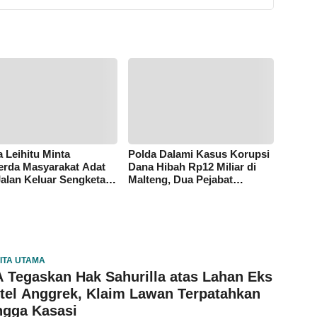
 Leihitu Minta
Polda Dalami Kasus Korupsi
rda Masyarakat Adat
Dana Hibah Rp12 Miliar di
Jalan Keluar Sengketa
Malteng, Dua Pejabat
Dusun Tanjung Sial
Pemkab Diperiksa
ITA UTAMA
 Tegaskan Hak Sahurilla atas Lahan Eks
tel Anggrek, Klaim Lawan Terpatahkan
ngga Kasasi