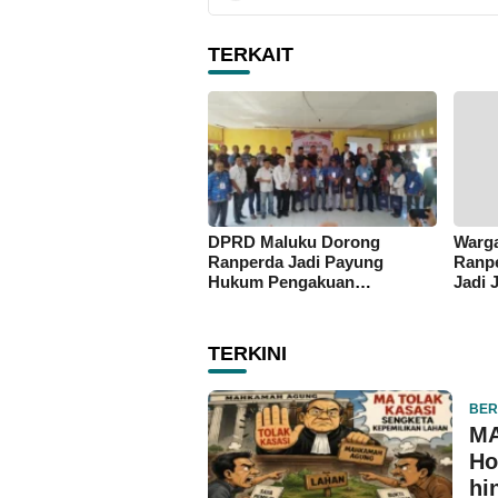
TERKAIT
DPRD Maluku Dorong
Warga
Ranperda Jadi Payung
Ranpe
Hukum Pengakuan
Jadi 
Masyarakat Adat
Enam 
TERKINI
BER
MA
Ho
hi