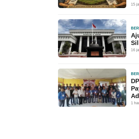
15 j
BER
Aj
Si
16 j
BER
DP
Pa
Ad
1 ha