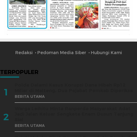
Redaksi
Pedoman Media Siber
Hubungi Kami
TERPOPULER
Polda Dalami Kasus Korupsi Dana Hibah Rp12
1
Miliar di Malteng, Dua Pejabat Pemkab Diperiksa
BERITA UTAMA
Warga Leihitu Minta Ranperda Masyarakat Adat
Jadi Jalan Keluar Sengketa Enam Dusun Tanjung
2
Sial
BERITA UTAMA