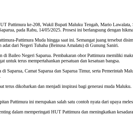
T Pattimura ke-208, Wakil Bupati Maluku Tengah, Mario Lawalata, ST
parua, pada Rabu, 14/05/2025. Prosesi ini berlangsung dengan hikmat
ttimura-Pattimura Muda hingga saat ini. Semangat juang tersebut disi
 adat dari Negeri Tuhaha (Beinusa Amalatu) di Gunung Saniri.
n di Baileo Negeri Saparua. Pembakaran obor Pattimura memiliki makn
gat untuk terus mempertahankan persatuan dan kesatuan bangsa.
 raja di Saparua, Camat Saparua dan Saparua Timur, serta Pemerintah
.
at terus dikobarkan dan menjadi inspirasi bagi generasi muda Maluku. 
itan Pattimura ini merupakan salah satu contoh nyata dari upaya mel
penting dalam memperingati HUT Pattimura dan meningkatkan kesadara