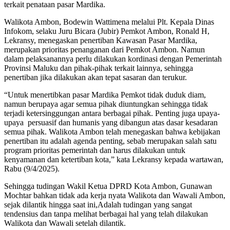
terkait penataan pasar Mardika.
Walikota Ambon, Bodewin Wattimena melalui Plt. Kepala Dinas
Infokom, selaku Juru Bicara (Jubir) Pemkot Ambon, Ronald H,
Lekransy, menegaskan penertiban Kawasan Pasar Mardika,
merupakan prioritas penanganan dari Pemkot Ambon. Namun
dalam pelaksanannya perlu dilakukan kordinasi dengan Pemerintah
Provinsi Maluku dan pihak-pihak terkait lainnya, sehingga
penertiban jika dilakukan akan tepat sasaran dan terukur.
“Untuk menertibkan pasar Mardika Pemkot tidak duduk diam,
namun berupaya agar semua pihak diuntungkan sehingga tidak
terjadi ketersinggungan antara berbagai pihak. Penting juga upaya-
upaya persuasif dan humanis yang dibangun atas dasar kesadaran
semua pihak. Walikota Ambon telah menegaskan bahwa kebijakan
penertiban itu adalah agenda penting, sebab merupakan salah satu
program prioritas pemerintah dan harus dilakukan untuk
kenyamanan dan ketertiban kota,” kata Lekransy kepada wartawan,
Rabu (9/4/2025).
Sehingga tudingan Wakil Ketua DPRD Kota Ambon, Gunawan
Mochtar bahkan tidak ada kerja nyata Walikota dan Wawali Ambon,
sejak dilantik hingga saat ini,Adalah tudingan yang sangat
tendensius dan tanpa melihat berbagai hal yang telah dilakukan
Walikota dan Wawali setelah dilantik.