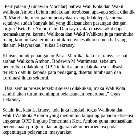
“Pernyataan (Gunawan Mochtar) bahwa Wali Kota dan Wakil
walikota Ambon belum melakukan terobosan apa–apa sejak dilantik
20 Maret lalu, merupakan pernyataan yang tidak tepat, karena
sejatinya sudah banyak hal yang dilaksanakan pasangan dengan
jargon ‘Beta Par Ambon’ ini. Dan saya yakin masyarakat dapat
merasakannya, karena Walikota dan Wakil Walikota juga membuka
ruang komunikasi terbuka untuk menyelesaikan semua hal yang
dialami Masyarakat,” tukas Lekransy.
Khusus untuk penanganan Pasar Mardika, kata Lekransy, sesuai
arahan Walikota Ambon, Bodewin M Wattimena, sebelum
penertiban dilakukan, OPD terkait akan melakukan sosialisasi
terlebih dahulu kepada para pedagang, disertai himbauan dan
kordinasi lintas sektoral.
“Usai semua proses tersebut selesai dilakukan, maka Wali Kota
sendiri akan turun memimpin pelaksanaan penertiban,” tegas
Lekransy.
Selain itu, kata Lekransy, ada juga langkah tegas Walikota dan
Wakil Walikota Ambon yang memimpin langsung paparan efisiensi
anggaran OPD lingkup Pemerintah Kota Ambon guna memastikan
perencanaan program dan anggaran akan berorientasi pada
kepentingan pelayanan masyarakat.