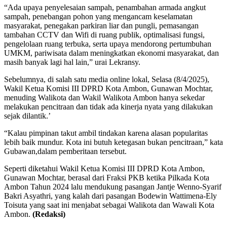
“Ada upaya penyelesaian sampah, penambahan armada angkut
sampah, penebangan pohon yang mengancam keselamatan
masyarakat, penegakan parkiran liar dan pungli, pemasangan
tambahan CCTV dan Wifi di ruang publik, optimalisasi fungsi,
pengelolaan ruang terbuka, serta upaya mendorong pertumbuhan
UMKM, pariwisata dalam meningkatkan ekonomi masyarakat, dan
masih banyak lagi hal lain,” urai Lekransy.
Sebelumnya, di salah satu media online lokal, Selasa (8/4/2025),
Wakil Ketua Komisi III DPRD Kota Ambon, Gunawan Mochtar,
menuding Walikota dan Wakil Walikota Ambon hanya sekedar
melakukan pencitraan dan tidak ada kinerja nyata yang dilakukan
sejak dilantik.’
“Kalau pimpinan takut ambil tindakan karena alasan popularitas
lebih baik mundur. Kota ini butuh ketegasan bukan pencitraan,” kata
Gubawan,dalam pemberitaan tersebut.
Seperti diketahui Wakil Ketua Komisi III DPRD Kota Ambon,
Gunawan Mochtar, berasal dari Fraksi PKB ketika Pilkada Kota
Ambon Tahun 2024 lalu mendukung pasangan Jantje Wenno-Syarif
Bakri Asyathri, yang kalah dari pasangan Bodewin Wattimena-Ely
Toisuta yang saat ini menjabat sebagai Walikota dan Wawali Kota
Ambon.
(Redaksi)