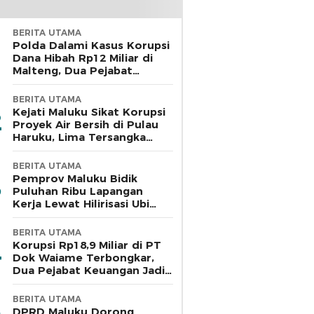
BERITA UTAMA
Polda Dalami Kasus Korupsi
Dana Hibah Rp12 Miliar di
Malteng, Dua Pejabat
Pemkab Diperiksa
BERITA UTAMA
Kejati Maluku Sikat Korupsi
Proyek Air Bersih di Pulau
Haruku, Lima Tersangka
Ditahan
BERITA UTAMA
Pemprov Maluku Bidik
Puluhan Ribu Lapangan
Kerja Lewat Hilirisasi Ubi
Kayu di Bursel
BERITA UTAMA
Korupsi Rp18,9 Miliar di PT
Dok Waiame Terbongkar,
Dua Pejabat Keuangan Jadi
Tersangka
BERITA UTAMA
DPRD Maluku Dorong