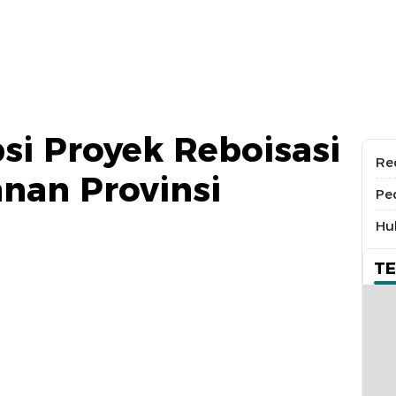
i Proyek Reboisasi
Re
nan Provinsi
Pe
Hu
T