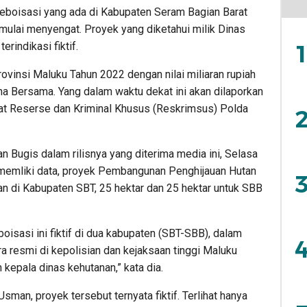
eboisasi yang ada di Kabupaten Seram Bagian Barat
mulai menyengat. Proyek yang diketahui milik Dinas
1
erindikasi fiktif.
vinsi Maluku Tahun 2022 dengan nilai miliaran rupiah
saha Bersama. Yang dalam waktu dekat ini akan dilaporkan
at Reserse dan Kriminal Khusus (Reskrimsus) Polda
2
Bugis dalam rilisnya yang diterima media ini, Selasa
memliki data, proyek Pembangunan Penghijauan Hutan
3
ian di Kabupaten SBT, 25 hektar dan 25 hektar untuk SBB
oisasi ini fiktif di dua kabupaten (SBT-SBB), dalam
4
a resmi di kepolisian dan kejaksaan tinggi Maluku
 kepala dinas kehutanan,” kata dia.
Usman, proyek tersebut ternyata fiktif. Terlihat hanya