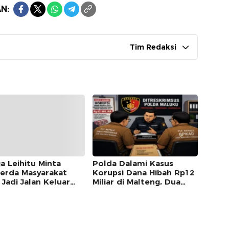
N:
Tim Redaksi
a Leihitu Minta
Polda Dalami Kasus
erda Masyarakat
Korupsi Dana Hibah Rp12
 Jadi Jalan Keluar
Miliar di Malteng, Dua
keta Enam Dusun
Pejabat Pemkab
ung Sial
Diperiksa