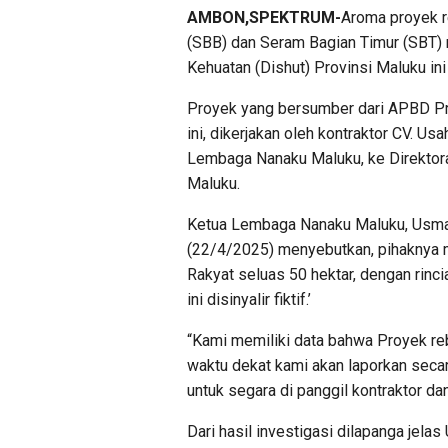
AMBON,SPEKTRUM-
Aroma proyek r
(SBB) dan Seram Bagian Timur (SBT) 
Kehuatan (Dishut) Provinsi Maluku ini t
Proyek yang bersumber dari APBD Pro
ini, dikerjakan oleh kontraktor CV. U
Lembaga Nanaku Maluku, ke Direktor
Maluku.
Ketua Lembaga Nanaku Maluku, Usman 
(22/4/2025) menyebutkan, pihaknya 
Rakyat seluas 50 hektar, dengan rinc
ini disinyalir fiktif.’
“Kami memiliki data bahwa Proyek reb
waktu dekat kami akan laporkan secar
untuk segara di panggil kontraktor dan
Dari hasil investigasi dilapanga jelas 