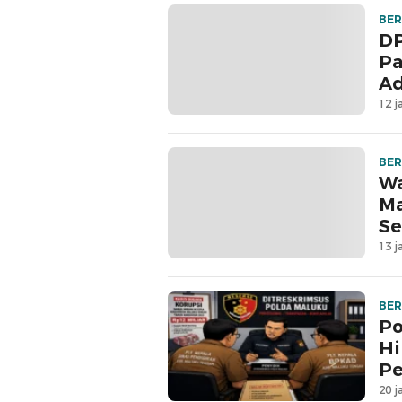
BER
DP
Pa
Ad
12 j
BER
Wa
Ma
Se
13 j
BER
Po
Hi
Pe
20 j