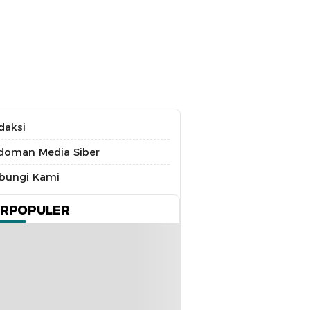
daksi
doman Media Siber
bungi Kami
ERPOPULER