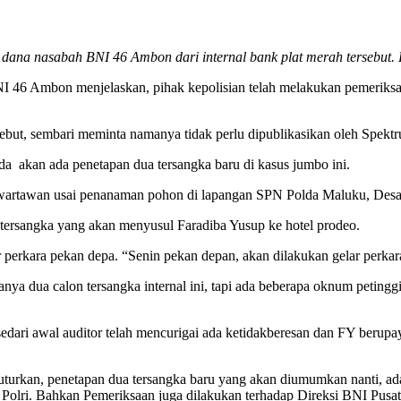
ana nasabah BNI 46 Ambon dari internal bank plat merah tersebut. D
I 46 Ambon menjelaskan, pihak kepolisian telah melakukan pemeriksa
ebut, sembari meminta namanya tidak perlu dipublikasikan oleh Spekt
akan ada penetapan dua tersangka baru di kasus jumbo ini.
 wartawan usai penanaman pohon di lapangan SPN Polda Maluku, Desa
rsangka yang akan menyusul Faradiba Yusup ke hotel prodeo.
 perkara pekan depa. “Senin pekan depan, akan dilakukan gelar perkar
ya dua calon tersangka internal ini, tapi ada beberapa oknum peting
 sedari awal auditor telah mencurigai ada ketidakberesan dan FY berupa
urkan, penetapan dua tersangka baru yang akan diumumkan nanti, adala
lri. Bahkan Pemeriksaan juga dilakukan terhadap Direksi BNI Pusat d