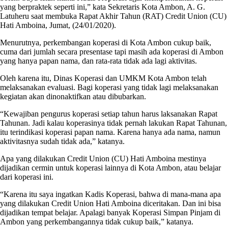
yang berpraktek seperti ini,” kata Sekretaris Kota Ambon, A. G.
Latuheru saat membuka Rapat Akhir Tahun (RAT) Credit Union (CU)
Hati Amboina, Jumat, (24/01/2020).
Menurutnya, perkembangan koperasi di Kota Ambon cukup baik,
cuma dari jumlah secara presentase tapi masih ada koperasi di Ambon
yang hanya papan nama, dan rata-rata tidak ada lagi aktivitas.
Oleh karena itu, Dinas Koperasi dan UMKM Kota Ambon telah
melaksanakan evaluasi. Bagi koperasi yang tidak lagi melaksanakan
kegiatan akan dinonaktifkan atau dibubarkan.
“Kewajiban pengurus koperasi setiap tahun harus laksanakan Rapat
Tahunan. Jadi kalau koperasinya tidak pernah lakukan Rapat Tahunan,
itu terindikasi koperasi papan nama. Karena hanya ada nama, namun
aktivitasnya sudah tidak ada,” katanya.
Apa yang dilakukan Credit Union (CU) Hati Amboina mestinya
dijadikan cermin untuk koperasi lainnya di Kota Ambon, atau belajar
dari koperasi ini.
“Karena itu saya ingatkan Kadis Koperasi, bahwa di mana-mana apa
yang dilakukan Credit Union Hati Amboina diceritakan. Dan ini bisa
dijadikan tempat belajar. Apalagi banyak Koperasi Simpan Pinjam di
Ambon yang perkembangannya tidak cukup baik,” katanya.