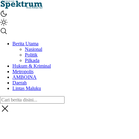
spektrumonline.com
Berita Utama
Nasional
Politik
Pilkada
Hukum & Kriminal
Metropolis
AMBOINA
Daerah
Lintas Maluku