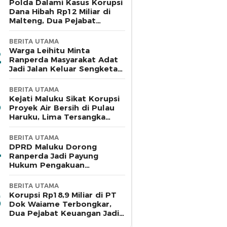
Polda Dalami Kasus Korupsi
Dana Hibah Rp12 Miliar di
Malteng, Dua Pejabat
Pemkab Diperiksa
BERITA UTAMA
Warga Leihitu Minta
Ranperda Masyarakat Adat
Jadi Jalan Keluar Sengketa
Enam Dusun Tanjung Sial
BERITA UTAMA
Kejati Maluku Sikat Korupsi
Proyek Air Bersih di Pulau
Haruku, Lima Tersangka
Ditahan
BERITA UTAMA
DPRD Maluku Dorong
Ranperda Jadi Payung
Hukum Pengakuan
Masyarakat Adat
BERITA UTAMA
Korupsi Rp18,9 Miliar di PT
Dok Waiame Terbongkar,
Dua Pejabat Keuangan Jadi
Tersangka