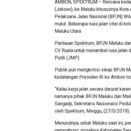
AMBON, SPEKTRUM – Rencana kedata
(Jokowi), ke Maluku khususnya Kota 
Pelaksana Jalan Nasional (BPJN) Wil
muka’. Beberapa ruas jalan vital di k
Maluku Utara.
Pantauan Spektrum, BPJN Maluku dan 
CV Ruata untuk menambal ruas jalan 
Putih (JMP).
Publik pun mengkritisi sikap BPJN Ma
kedatangan Presiden RI ke Ambon tida
“Kalau kerja jalan secara darurat kar
namanya pihak BPJN Maluku dan Maluku 
Sangadji, Sekretaris Nasionalis Pedu
oleh Spektrum, Minggu, (27/0/2019).
Menurutnya, untuk Maluku saat ini, 
gempabumi, misalnya Kabupaten Sera