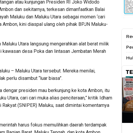
ngan atau kunjungan Presiden RI Joko Widodo
Ambon dan sekitarnya, terkesan dimanfaatkan Balai
ayah Maluku dan Maluku Utara sebagai momen ‘cari
ota Ambon, kini diaspal ulang oleh pihak BPJN Maluku-
Re
Maluku Utara langsung mengerahkan alat berat milik
Pe
di kawasan desa Poka dan lintasan Jembatan Merah
Hu
luku – Maluku Utara tersebut. Mereka menilai,
T
k perlu disambut “luar biasa”.
ena dengar presiden mau berkunjung ke kota Ambon, itu
Utara, cari cari muka alias penciteraan,” kritik Idham
li Rakyat (SNIPER) Maluku, saat dimintai komentarnya
pemerintah harus fokus memulihkan daerah terdampak
m Bagian Barat, Maluku Tengah, dan kota Ambon.