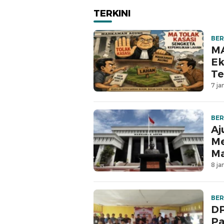
TERKINI
BER
MA
Ek
Te
7 ja
BER
Aj
Me
M
8 ja
BER
DP
Pa