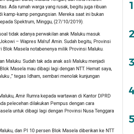
1
as. Ada rumah warga yang rusak, begitu juga ribuan
 di kamp-kamp pengungsian. Mereka saat ini bukan
 kepada Spektrum, Minggu, (27/10/2019).
2
 soal tidak adanya perwakilan anak Maluku masuk
 Jokowi – Wapres Ma’ruf Amin. Sudah begitu, Provinsi
ri Blok Masela notabenenya milik Provinsi Maluku.
3
 Maluku. Sudah tak ada anak asli Maluku menjadi
 Blok Masela mau dibagi lagi dengan NTT. Hemat saya,
luku ,” tegas Idham, sembari menolak kunjungan
4
 Maluku, Amir Rumra kepada wartawan di Kantor DPRD
 ada pelecehan dilakukan Pempus dengan cara
asela untuk dibagi lagi dengan Provinsi Nusa Tenggara
5
 Maluku, dan PI 10 persen Blok Masela diberikan ke NTT