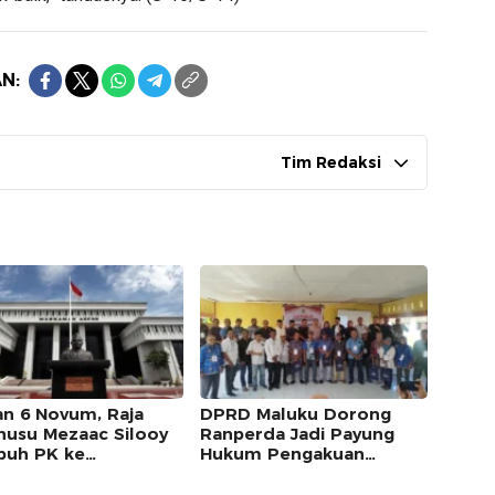
N:
Tim Redaksi
an 6 Novum, Raja
DPRD Maluku Dorong
usu Mezaac Silooy
Ranperda Jadi Payung
uh PK ke
Hukum Pengakuan
kamah Agung
Masyarakat Adat