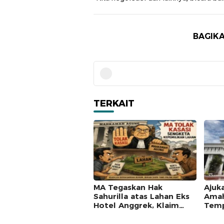
BAGIKA
TERKAIT
MA Tegaskan Hak
Ajuk
Sahurilla atas Lahan Eks
Amah
Hotel Anggrek, Klaim
Temp
Lawan Terpatahkan
Mah
hingga Kasasi