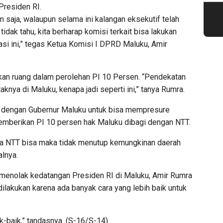
Presiden RI.
am saja, walaupun selama ini kalangan eksekutif telah
 tidak tahu, kita berharap komisi terkait bisa lakukan
uasi ini,” tegas Ketua Komisi I DPRD Maluku, Amir
ikan ruang dalam perolehan PI 10 Persen. “Pendekatan
aknya di Maluku, kenapa jadi seperti ini,” tanya Rumra.
asi dengan Gubernur Maluku untuk bisa mempresure
emberikan PI 10 persen hak Maluku dibagi dengan NTT.
 jika NTT bisa maka tidak menutup kemungkinan daerah
alnya.
menolak kedatangan Presiden RI di Maluku, Amir Rumra
u dilakukan karena ada banyak cara yang lebih baik untuk
ik-baik,” tandasnya. (S-16/S-14)