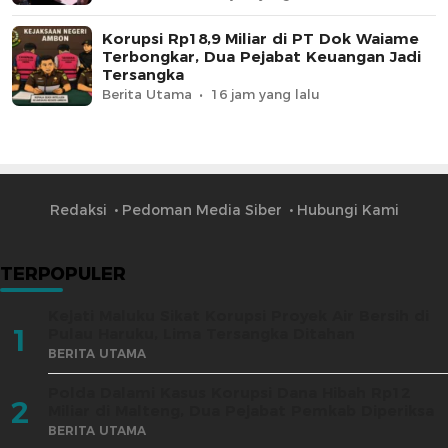
Korupsi Rp18,9 Miliar di PT Dok Waiame
Terbongkar, Dua Pejabat Keuangan Jadi
Tersangka
Berita Utama
16 jam yang lalu
Redaksi
Pedoman Media Siber
Hubungi Kami
TERPOPULER
Kejati Maluku Sikat Korupsi Proyek Air Bersih di
1
Pulau Haruku, Lima Tersangka Ditahan
BERITA UTAMA
Polda Dalami Kasus Korupsi Dana Hibah Rp12
2
Miliar di Malteng, Dua Pejabat Pemkab Diperiksa
BERITA UTAMA