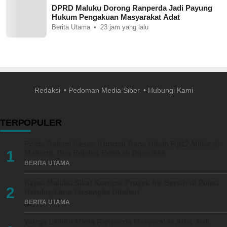
DPRD Maluku Dorong Ranperda Jadi Payung
Hukum Pengakuan Masyarakat Adat
Berita Utama
23 jam yang lalu
Redaksi
Pedoman Media Siber
Hubungi Kami
TERPOPULER
Polda Dalami Kasus Korupsi Dana Hibah Rp12 Miliar di
1
Malteng, Dua Pejabat Pemkab Diperiksa
BERITA UTAMA
Kejati Maluku Sikat Korupsi Proyek Air Bersih di Pulau
2
Haruku, Lima Tersangka Ditahan
BERITA UTAMA
Warga Leihitu Minta Ranperda Masyarakat Adat Jadi