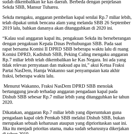
sudah dikembalikan ke kas daerah. Berbeda dengan penjelasan
Sekda SBB, Mansur Tuharea.
Sekda mengaku, anggaran pembelian kapal senilai Rp.7 miliar lebih,
telah dipakai untuk bencana alam yang melanda SBB 26 September
2019 lalu, bahkan dananya akan ditangguhkan di 2020 ini.
“Kalau soal anggaran kapal itu, pengakuan Sekda itu berseberangan
dengan pengakuan Kepala Dinas Perhubungan SBB. Pada saat
rapat bersama Komisi II DPRD SBB beberapa waktu lalu di ruang
Komisi DPRD, Kadishub SBB, Peking Caling mengaku anggaran
Rp.7 miliar lebih telah dikembalikan ke Kas Negara. Ini ada yang
tidak relevan pernyataan dan maksud apa ini,” akui Ketua Fraksi
Partai NasDem, Hamja Wakanno saat penyampaian kata akhir
fraksi, beberapa waktu lalu.
Menurut Wakanno, Fraksi NasDem DPRD SBB menolak
bertanggung jawab terhadap anggaran pengadaan kapal pada
Dishub SBB sebesar Rp.7 miliar lebih yang ditangguhkan ke tahun
2020.
Dikatakan, anggaran Rp.7 miliar lebih yang diperuntukan guna
pengadaan kapal oleh Pemkab SBB melalui Dishub SBB, bukan
merupakan sebuah keharusan ataupun yang diprioritaskan saat ini.
Jika itu menjadi prioritas utama, maka sudah seharusnya dikerjakan
di tahun 2019.