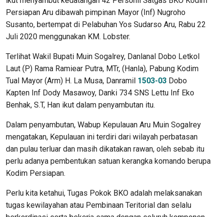
ikut menyambut kedatangan 42 Personil Satgas BKO Kodim
Persiapan Aru dibawah pimpinan Mayor (Inf) Nugroho
Susanto, bertempat di Pelabuhan Yos Sudarso Aru, Rabu 22
Juli 2020 menggunakan KM. Lobster.
Terlihat Wakil Bupati Muin Sogalrey, Danlanal Dobo Letkol
Laut (P) Rama Ramiear Putra, MTr, (Hanla), Pabung Kodim
Tual Mayor (Arm) H. La Musa, Danramil
1503-03
Dobo
Kapten Inf Dody Masawoy, Danki 734 SNS Lettu Inf Eko
Benhak, S.T, Han ikut dalam penyambutan itu.
Dalam penyambutan, Wabup Kepulauan Aru Muin Sogalrey
mengatakan, Kepulauan ini terdiri dari wilayah perbatasan
dan pulau terluar dan masih dikatakan rawan, oleh sebab itu
perlu adanya pembentukan satuan kerangka komando berupa
Kodim Persiapan.
Perlu kita ketahui, Tugas Pokok BKO adalah melaksanakan
tugas kewilayahan atau Pembinaan Teritorial dan selalu