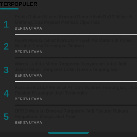
TERPOPULER
Polda Dalami Kasus Korupsi Dana Hibah Rp12 Miliar di
1
Malteng, Dua Pejabat Pemkab Diperiksa
BERITA UTAMA
Kejati Maluku Sikat Korupsi Proyek Air Bersih di Pulau
2
Haruku, Lima Tersangka Ditahan
BERITA UTAMA
Warga Leihitu Minta Ranperda Masyarakat Adat Jadi
3
Jalan Keluar Sengketa Enam Dusun Tanjung Sial
BERITA UTAMA
Korupsi Rp18,9 Miliar di PT Dok Waiame Terbongkar, Dua
4
Pejabat Keuangan Jadi Tersangka
BERITA UTAMA
DPRD Maluku Dorong Ranperda Jadi Payung Hukum
5
Pengakuan Masyarakat Adat
BERITA UTAMA