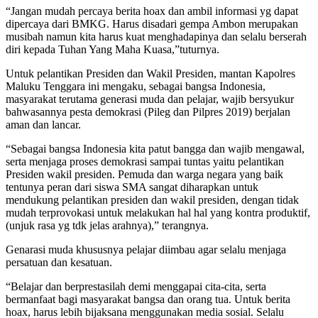
“Jangan mudah percaya berita hoax dan ambil informasi yg dapat
dipercaya dari BMKG. Harus disadari gempa Ambon merupakan
musibah namun kita harus kuat menghadapinya dan selalu berserah
diri kepada Tuhan Yang Maha Kuasa,”tuturnya.
Untuk pelantikan Presiden dan Wakil Presiden, mantan Kapolres
Maluku Tenggara ini mengaku, sebagai bangsa Indonesia,
masyarakat terutama generasi muda dan pelajar, wajib bersyukur
bahwasannya pesta demokrasi (Pileg dan Pilpres 2019) berjalan
aman dan lancar.
“Sebagai bangsa Indonesia kita patut bangga dan wajib mengawal,
serta menjaga proses demokrasi sampai tuntas yaitu pelantikan
Presiden wakil presiden. Pemuda dan warga negara yang baik
tentunya peran dari siswa SMA sangat diharapkan untuk
mendukung pelantikan presiden dan wakil presiden, dengan tidak
mudah terprovokasi untuk melakukan hal hal yang kontra produktif,
(unjuk rasa yg tdk jelas arahnya),” terangnya.
Genarasi muda khususnya pelajar diimbau agar selalu menjaga
persatuan dan kesatuan.
“Belajar dan berprestasilah demi menggapai cita-cita, serta
bermanfaat bagi masyarakat bangsa dan orang tua. Untuk berita
hoax, harus lebih bijaksana menggunakan media sosial. Selalu