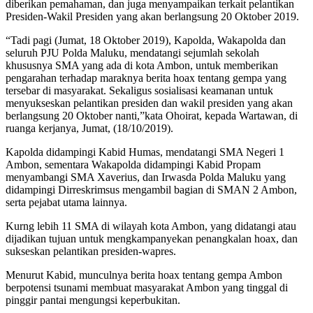
diberikan pemahaman, dan juga menyampaikan terkait pelantikan
Presiden-Wakil Presiden yang akan berlangsung 20 Oktober 2019.
“Tadi pagi (Jumat, 18 Oktober 2019), Kapolda, Wakapolda dan
seluruh PJU Polda Maluku, mendatangi sejumlah sekolah
khususnya SMA yang ada di kota Ambon, untuk memberikan
pengarahan terhadap maraknya berita hoax tentang gempa yang
tersebar di masyarakat. Sekaligus sosialisasi keamanan untuk
menyukseskan pelantikan presiden dan wakil presiden yang akan
berlangsung 20 Oktober nanti,”kata Ohoirat, kepada Wartawan, di
ruanga kerjanya, Jumat, (18/10/2019).
Kapolda didampingi Kabid Humas, mendatangi SMA Negeri 1
Ambon, sementara Wakapolda didampingi Kabid Propam
menyambangi SMA Xaverius, dan Irwasda Polda Maluku yang
didampingi Dirreskrimsus mengambil bagian di SMAN 2 Ambon,
serta pejabat utama lainnya.
Kurng lebih 11 SMA di wilayah kota Ambon, yang didatangi atau
dijadikan tujuan untuk mengkampanyekan penangkalan hoax, dan
sukseskan pelantikan presiden-wapres.
Menurut Kabid, munculnya berita hoax tentang gempa Ambon
berpotensi tsunami membuat masyarakat Ambon yang tinggal di
pinggir pantai mengungsi keperbukitan.