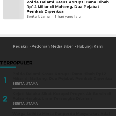
Polda Dalami Kasus Korupsi Dana Hibah
Rp12 Miliar di Malteng, Dua Pejabat
Pemkab Diperiksa
Berita Utama
1 hari yang lalu
Redaksi
Pedoman Media Siber
Hubungi Kami
TERPOPULER
Polda Dalami Kasus Korupsi Dana Hibah Rp12
1
Miliar di Malteng, Dua Pejabat Pemkab Diperiksa
BERITA UTAMA
Kejati Maluku Sikat Korupsi Proyek Air Bersih di
2
Pulau Haruku, Lima Tersangka Ditahan
BERITA UTAMA
Warga Leihitu Minta Ranperda Masyarakat Adat