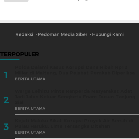
Redaksi
Pedoman Media Siber
Hubungi Kami
TERPOPULER
Polda Dalami Kasus Korupsi Dana Hibah Rp12
1
Miliar di Malteng, Dua Pejabat Pemkab Diperiksa
BERITA UTAMA
Warga Leihitu Minta Ranperda Masyarakat Adat
Jadi Jalan Keluar Sengketa Enam Dusun Tanjung
2
Sial
BERITA UTAMA
Kejati Maluku Sikat Korupsi Proyek Air Bersih di
3
Pulau Haruku, Lima Tersangka Ditahan
BERITA UTAMA