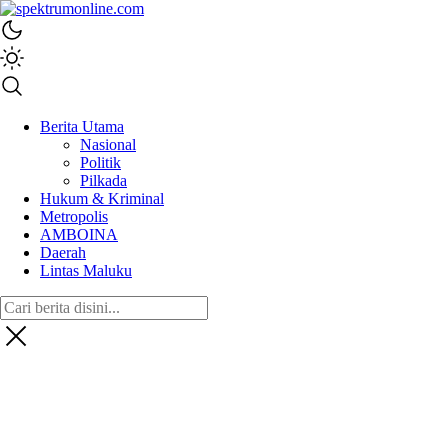
spektrumonline.com
Berita Utama
Nasional
Politik
Pilkada
Hukum & Kriminal
Metropolis
AMBOINA
Daerah
Lintas Maluku