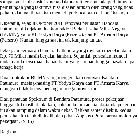
sampaikan. Hal sensitif karena dalam draft tersebut ada perhitungan-
perhitungan yang takutnya bisa disalah artikan oleh orang yang tidak
paham, dan nantinya akan menjadi perbincangan di luar,” katanya..
Diketahui, sejak 8 Oktober 2018 renovasi perluasan Bandara
Pattimura, dikerjakan dua kontraktor Badan Usaha Milik Negara
(BUMN), yaitu PT Yodya Karya (Persero), dan PT Amarta Karya
(Persero). Namun hingga saat ini tak kunjung tuntas.
Pekerjaan perluasan bandara Pattimura yang diyakini menelan dana
Rp. 70 Miliar masih berjalan lamban. Sejumlah persoalan muncul
mulai dari ketersediaan bahan baku yang lamban hingga masalah upah
tenaga kerja.
Dua kontraktor BUMN yang mengerjakan renovasi Bandara
Pattimura, masing-masing PT Yodya Karya dan PT Amarta Karya,
dianggap tidak becus menangani mega proyek ini.
Dari pantauan Spektrum di Bandara Pattimura, proses pekerjaan
hingga kini masih dilakukan, bahkan belum ada tanda-tanda pekerjaan
itu akan rampung dalam waktu dekat. Bahkan santer disebut, kedua
perusahan itu telah dipinalti oleh pihak Angkasa Pura karena molornya
pekerjaan. (S-16)
Bagikan: