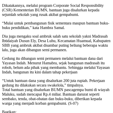
Dikatakannya, melalui program Corporate Social Responsibility
(CSR) Kementerian BUMN, bantuan juga disalurkan kepada
sejumlah sekolah yang rusak akibat gempabumi.
“Mulai untuk pembangunan fisik sementara maupun bantuan buku-
buku pendidikan,” kata Hambra Samal.
Dia juga mengaku soal ambruk salah satu sekolah yakni Madrasah
Ibtidaiyah Dusun Ely, Desa Luhu, Kecamatan Huamual, Kabupaten
SBB yang ambruk akibat disambar puting beliung beberapa waktu
lalu, juga akan dibangun semi permanen.
Gedung itu dibangun semi permanen melalui bantuan dana dari
Yayasan Indah. Menurut Hamabra, sejak bangunan madrasah itu
roboh, belum ada pihak yang membantu. Sehingga melalui Yayasan
Indah, bangunan itu kini dalam tahap pekerjaan
“Untuk bantuan dana yang disalurkan 200 juta rupiah. Pekerjaan
gedung itu dilakukan secara swakelola,” timpalnya.
Total bantuan yang disalurkan BUMN pascagempa bumi di wiayah
Maluku, sudah mencapai Rp.4 miliar. Bantuan darurat seperti
sembako, tenda, obat-obatan dan buku-buku, diberikan kepada
warga yang menjadi korban gempabumi. (S-07)
Bagikan: